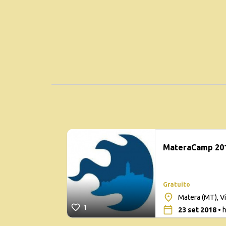
MateraCamp 20
Gratuito
Matera (MT), V
1
23 set 2018
• h