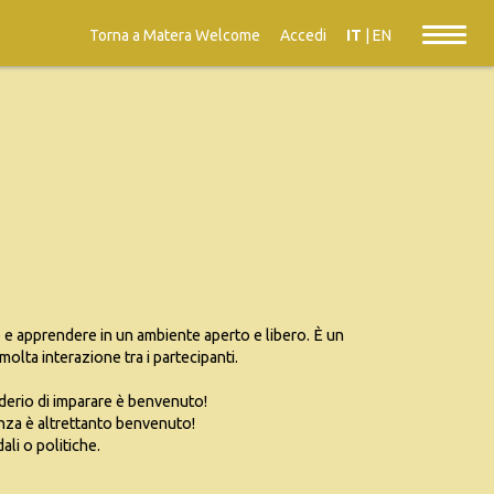
Torna a Matera Welcome
Accedi
IT
|
EN
 e apprendere in un ambiente aperto e libero. È un
olta interazione tra i partecipanti.
derio di imparare è benvenuto!
za è altrettanto benvenuto!
li o politiche.