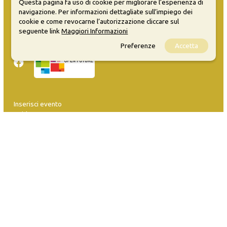
Questa pagina fa uso di cookie per migliorare l’esperienza di
navigazione. Per informazioni dettagliate sull’impiego dei
Opendata
cookie e come revocarne l’autorizzazione cliccare sul
Privacy
seguente link
Maggiori Informazioni
Sitemap
Preferenze
Accetta
Inserisci evento
Guida
FAQ
info@materaevents.it
Quanto realizzato è sottoposto a licenza CC-BY-SA che permette di
distribuire, modificare, creare opere derivate dall'originale, anche a
scopi commerciali, a condizione che venga riconosciuta la paternità
dell'opera all'autore.
Se remixi, trasformi il materiale o ti basi su di esso, devi distribuire i
tuoi contributi con la stessa licenza del materiale originario.