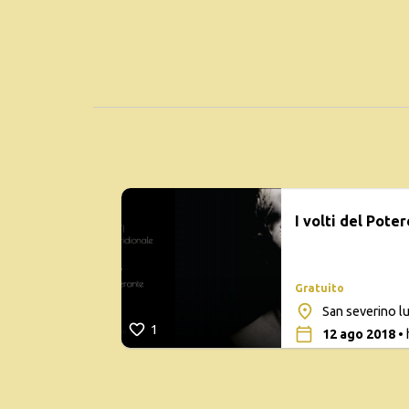
I volti del Poter
Gratuito
San severino lu
1
12 ago 2018
• 