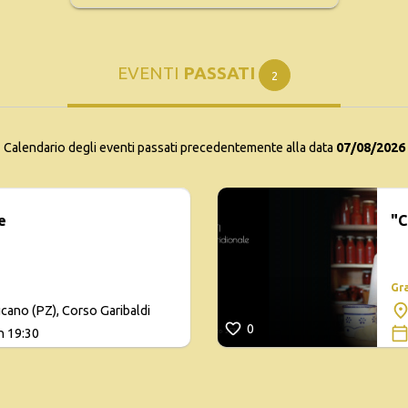
EVENTI
PASSATI
2
Calendario degli eventi passati precedentemente alla data
07/08/2026
e
"C
Gr
cano (PZ), Corso Garibaldi
0
h 19:30