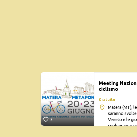
Meeting Naziona
ciclismo
Gratuito
Matera (MT), le
saranno svolte 
Veneto e le gio
3
svolgeranno pr
20 giu 2019 – 