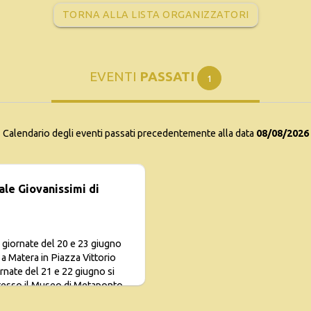
TORNA ALLA LISTA ORGANIZZATORI
EVENTI
PASSATI
1
Calendario degli eventi passati precedentemente alla data
08/08/2026
le Giovanissimi di
 giornate del 20 e 23 giugno
a Matera in Piazza Vittorio
rnate del 21 e 22 giugno si
esso il Museo di Metaponto
23 giu 2019