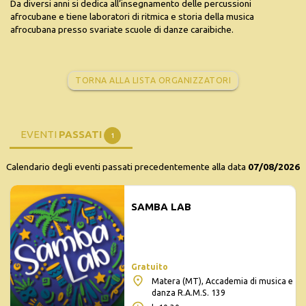
Da diversi anni si dedica all’insegnamento delle percussioni
afrocubane e tiene laboratori di ritmica e storia della musica
afrocubana presso svariate scuole di danze caraibiche.
TORNA ALLA LISTA ORGANIZZATORI
EVENTI
PASSATI
1
Calendario degli eventi passati precedentemente alla data
07/08/2026
SAMBA LAB
Gratuito
Matera (MT), Accademia di musica e
danza R.A.M.S. 139