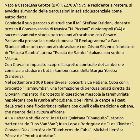
Nato a Castellana Grotte (BA) il 22/09/1979 e residente a Matera, si
avvicina al mondo delle percussioni in età adolescenziale come
autodidatta.
Comincia il suo percorso di studi con il M° Stefano Baldoni, docente
presso il Conservatorio di Musica “N. Piccinni” di Monopoli (BA) e
successivamente studia percussioni afrocubane con Cesare
Pastanella presso la scuola di musica “Il Pentagramma” a Bari.
Studia inoltre percussioni afrobrasiliane con Gilson Silveira, fondatore
di “Mitoka Samba”, prima “Escola de Samba” italiana con sede a
Milano.
Con Giovanni Imparato scopre l’aspetto spirituale del tamburo e
comincia a studiare i batà, i tamburi sacri della liturgia Yoruba
(Santeria).
Nel settembre 2009 tiene diversi concerti a La Habana, Cuba con il
progetto “Tammumba”, una formazione di percussionisti diretta da
Giovanni Imparato. Il progetto in questione mescola la tammurriata
napoletana con la rumba afrocubana, cioè i ritmi, le danze e i canti
della tradizione flocloristica italiana con quelli della tradizione cubana,
che risente della cultura africana.
A La Habana studia con: José Luis Quintana “Changuito”, storico
batterista de “Los Van Van”; Irian Lopez Rodriguez de “Los Chinitos”;
Giovanni Diaz Herrèra de “Rumberos de Cuba”; Michàel Herrèra
Pèrez de “Yoruba Andabo”.