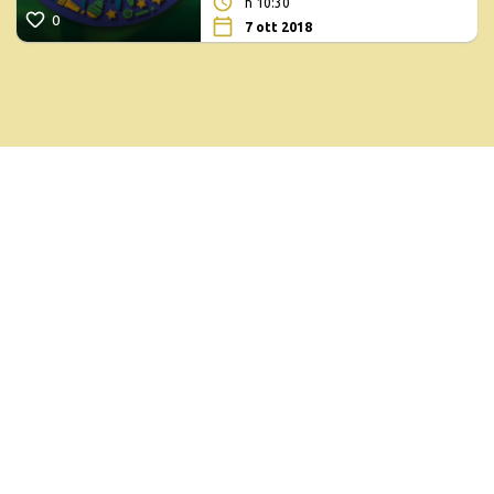
h 10:30
0
7 ott 2018