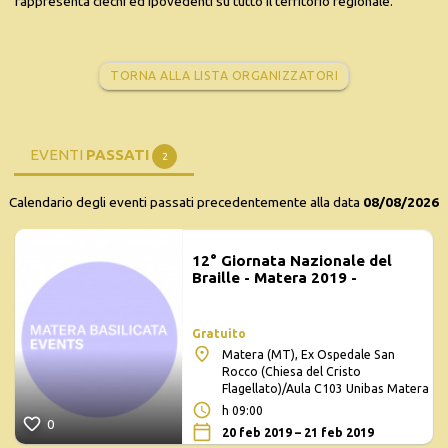
rappresenta ciechi ed ipovedenti su tutto il territorio regionale.
TORNA ALLA LISTA ORGANIZZATORI
EVENTI
PASSATI
2
Calendario degli eventi passati precedentemente alla data
08/08/2026
12° Giornata Nazionale del
Braille - Matera 2019 -
Gratuito
Matera (MT), Ex Ospedale San
Rocco (Chiesa del Cristo
Flagellato)/Aula C103 Unibas Matera
h 09:00
0
20 feb 2019 – 21 feb 2019