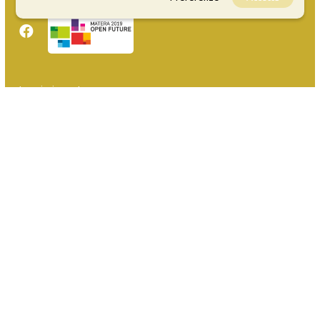
Inserisci evento
Guida
FAQ
info@materaevents.it
Quanto realizzato è sottoposto a licenza CC-BY-SA che permette di
distribuire, modificare, creare opere derivate dall'originale, anche a
scopi commerciali, a condizione che venga riconosciuta la paternità
dell'opera all'autore.
Se remixi, trasformi il materiale o ti basi su di esso, devi distribuire i
tuoi contributi con la stessa licenza del materiale originario.
Matera-Basilicata Events è una piattaforma della Fondazione Matera-
Basilicata 2019 in OpenData. Per inserire i tuoi eventi
clicca qui
. Per
assistenza scrivi a
assistenza@materawelcome.it
La redazione ti