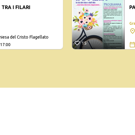
TRA I FILARI
PA
Gr
iesa del Cristo Flagellato
15
 17:00