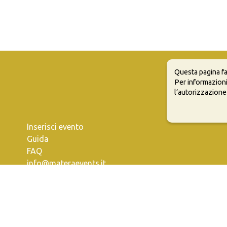
Questa pagina fa
Per informazioni
l’autorizzazione
Inserisci evento
Guida
FAQ
info@materaevents.it
e permette di distribuire, modificare, creare opere derivate dall'origin
vi distribuire i tuoi contributi con la stessa licenza del materiale originari