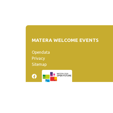
MATERA WELCOME EVENTS
Opendata
Privacy
Sitemap
Quanto realizzato è sottoposto a licenza CC-BY-SA ch
venga riconosciuta la paternità dell'opera all'autore.
Se remixi, trasformi il materiale o ti basi su di esso, de