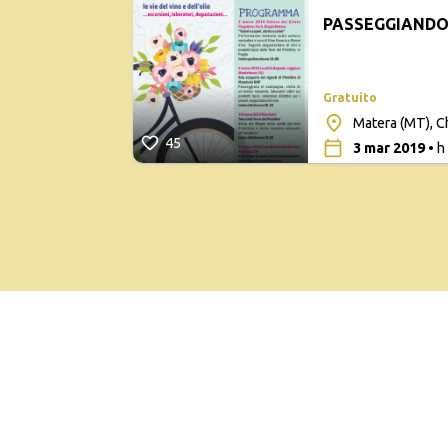
PASSEGGIANDO 
Gratuito
Matera (MT), Ch
45
3 mar 2019
• h