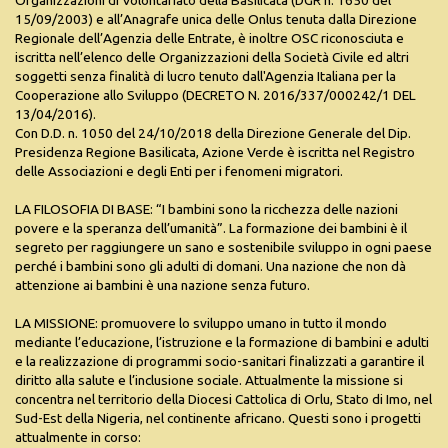
Organizzazioni di Volontariato della Basilicata (DGR n. 1650 del
15/09/2003) e all’Anagrafe unica delle Onlus tenuta dalla Direzione
Regionale dell’Agenzia delle Entrate, è inoltre OSC riconosciuta e
iscritta nell’elenco delle Organizzazioni della Società Civile ed altri
soggetti senza finalità di lucro tenuto dall'Agenzia Italiana per la
Cooperazione allo Sviluppo (DECRETO N. 2016/337/000242/1 DEL
13/04/2016).
Con D.D. n. 1050 del 24/10/2018 della Direzione Generale del Dip.
Presidenza Regione Basilicata, Azione Verde è iscritta nel Registro
delle Associazioni e degli Enti per i fenomeni migratori.
LA FILOSOFIA DI BASE: “I bambini sono la ricchezza delle nazioni
povere e la speranza dell’umanità”. La formazione dei bambini è il
segreto per raggiungere un sano e sostenibile sviluppo in ogni paese
perché i bambini sono gli adulti di domani. Una nazione che non dà
attenzione ai bambini è una nazione senza futuro.
LA MISSIONE: promuovere lo sviluppo umano in tutto il mondo
mediante l’educazione, l’istruzione e la formazione di bambini e adulti
e la realizzazione di programmi socio-sanitari finalizzati a garantire il
diritto alla salute e l’inclusione sociale. Attualmente la missione si
concentra nel territorio della Diocesi Cattolica di Orlu, Stato di Imo, nel
Sud-Est della Nigeria, nel continente africano. Questi sono i progetti
attualmente in corso: