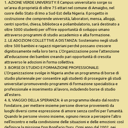
1. AZIONE VERDE UNIVERSITY: Il Campus universitario sorge su
un’area di proprietà di oltre 75 ettari nel comune di Amaigbo, nel
cuore dello Stato di Imo a Sud-Est della Nigeria. Il progetto in
costruzione che comprende università, laboratori, mensa, alloggi,
centri sportivi, chiesa, biblioteca e poliambulatorio, sarà destinato a
oltre 5000 studenti per offrire opportunità di sviluppo umano
attraverso programmi di studio accademico e alta formazione.
2. LE ADOZIONI COLLETTIVE A DISTANZA: Sosteniamo negli studi
oltre 500 bambini e ragazzi nigeriani perché possano crescere
dignitosamente nella loro terra. L’Organizzazione pone l’attenzione
all’educazione dei bambini creando pari opportunità di crescita
attraverso le adozioni in forma collettiva.
3. BORSE DI STUDIO E FORMAZIONE PROFESSIONALE:
L’Organizzazione svolge in Nigeria anche un programma di borse di
studio pluriennale per consentire agli studenti di proseguire gli studi
universitari promuovendo programmi di formazione specialistica e
professionale e inserimento al lavoro, includendo borse di studio
all’estero.
4. IL VIAGGIO DELLA SPERANZA: è un programma ideato dal nostro
fondatore, per mettere insieme persone diverse provenienti da
luoghi diversi come espressione di amore senza confini per l’umanità.
Quando le persone vivono insieme, ognuno riesce a percepire l'altro
nell’incontro e nella condivisione delle situazioni e delle emozioni: così
definisce la missione Don Bonifacio Duru. Ogni anno dal 2002, nei