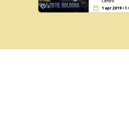
Centro
3
1 apr 2019
• h 