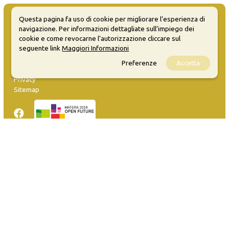
Questa pagina fa uso di cookie per migliorare l’esperienza di
navigazione. Per informazioni dettagliate sull’impiego dei
cookie e come revocarne l’autorizzazione cliccare sul
seguente link
Maggiori Informazioni
MATERA WELCOME EVENTS
Preferenze
Accetta
Opendata
Privacy
Sitemap
Inserisci evento
Guida
FAQ
info@materaevents.it
Quanto realizzato è sottoposto a licenza CC-BY-SA che permette di