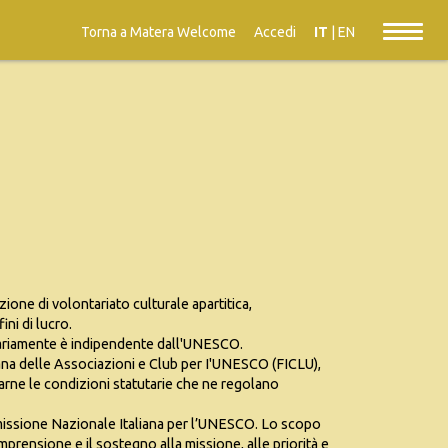
Torna a Matera Welcome
Accedi
IT
|
EN
ione di volontariato culturale apartitica,
ni di lucro.
iariamente è indipendente dall'UNESCO.
iana delle Associazioni e Club per I'UNESCO (FICLU),
ttarne le condizioni statutarie che ne regolano
mmissione Nazionale Italiana per l’UNESCO. Lo scopo
prensione e il sostegno alla missione, alle priorità e