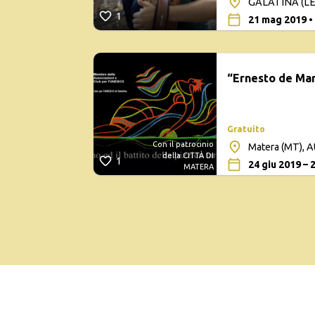
GALATINA (LE),
1
21 mag 2019
•
“Ernesto de Mart
Gratuito
Con il patrocinio
Matera (MT),
della CITTÀ DI
1
24 giu 2019 – 
MATERA