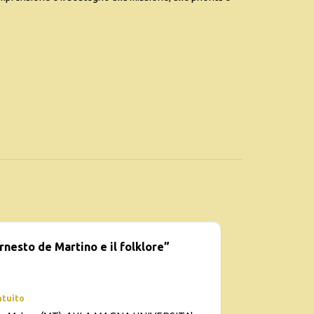
rnesto de Martino e il folklore”
atuito