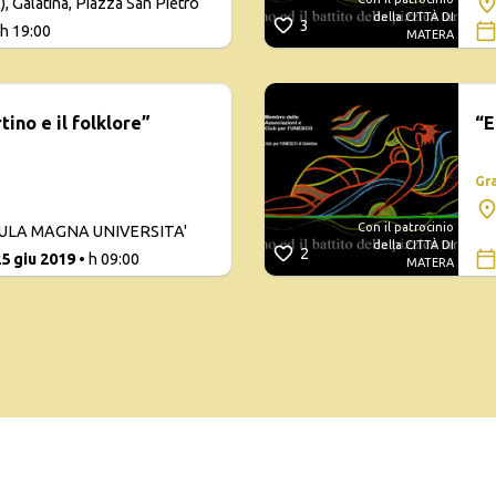
 Galatina, Piazza San Pietro
della CITTÀ DI
3
 h 19:00
MATERA
ino e il folklore”
“E
Gr
Con il patrocinio
 AULA MAGNA UNIVERSITA'
della CITTÀ DI
2
25 giu 2019
• h 09:00
MATERA