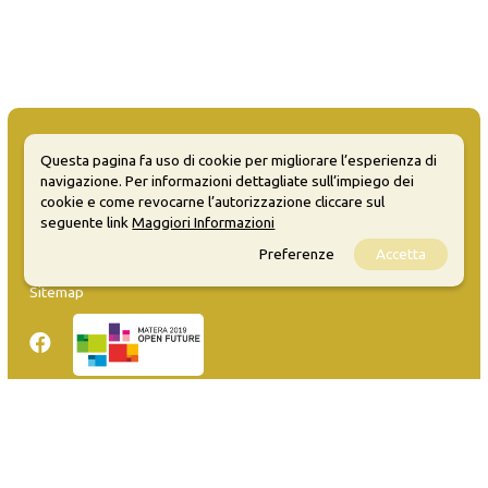
Questa pagina fa uso di cookie per migliorare l’esperienza di
navigazione. Per informazioni dettagliate sull’impiego dei
cookie e come revocarne l’autorizzazione cliccare sul
MATERA WELCOME EVENTS
seguente link
Maggiori Informazioni
Opendata
Preferenze
Accetta
Privacy
Sitemap
Inserisci evento
Guida
FAQ