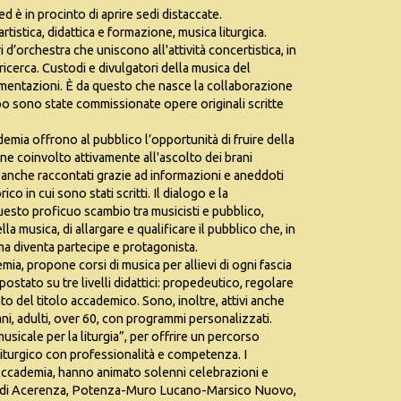
d è in procinto di aprire sedi distaccate.
rtistica, didattica e formazione, musica liturgica.
 d’orchestra che uniscono all'attività concertistica, in
a ricerca. Custodi e divulgatori della musica del
rimentazioni. È da questo che nasce la collaborazione
o sono state commissionate opere originali scritte
emia offrono al pubblico l’opportunità di fruire della
ene coinvolto attivamente all'ascolto dei brani
anche raccontati grazie ad informazioni e aneddoti
co in cui sono stati scritti. Il dialogo e la
esto proficuo scambio tra musicisti e pubblico,
 musica, di allargare e qualificare il pubblico che, in
a diventa partecipe e protagonista.
demia, propone corsi di musica per allievi di ogni fascia
impostato su tre livelli didattici: propedeutico, regolare
o del titolo accademico. Sono, inoltre, attivi anche
ani, adulti, over 60, con programmi personalizzati.
usicale per la liturgia”, per offrire un percorso
liturgico con professionalità e competenza. I
l'Accademia, hanno animato solenni celebrazioni e
cesi di Acerenza, Potenza-Muro Lucano-Marsico Nuovo,