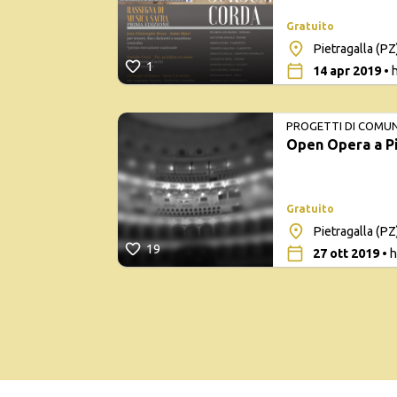
Gratuito
Pietragalla (PZ
1
14 apr 2019
• 
PROGETTI DI COMU
Open Opera a Pi
Gratuito
Pietragalla (PZ
19
27 ott 2019
• h