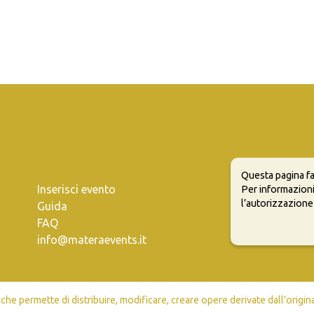
Questa pagina fa
Inserisci evento
Per informazioni
l’autorizzazione
Guida
FAQ
info@materaevents.it
e permette di distribuire, modificare, creare opere derivate dall'origin