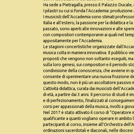
Ha sede a Pietragalla, presso il Palazzo Ducale, e
I pilastri su cui si fonda l’Accademia: produzione a
I musicisti dell’Accademia sono stimati professori
Italia e all'estero, la passione per la didattica e l
passato, sono aperti alle innovazioni e alle spe
con compositori contemporanei ai quali nel temp
appositamente per l’Accademia.
Le stagioni concertistiche organizzate dall'Accad
musica colta in maniera innovativa. Il pubblico vi
proposti che vengono non soltanto eseguiti, ma 
sulla loro genesi, sui compositori e il periodo stori
condivisione della conoscenza, che avviene in qu
consente di sperimentare una nuova fruizione della
questo modo, non è più un ascoltatore passivo m
L’attività didattica, curata dai musicisti dell’Acca
di età, a partire dai 3 anni. Il percorso di studi è 
e di perfezionamento, finalizzati al conseguiment
corsi per appassionati della musica, rivolti a giov
Nel 2017 è stato attivato il corso di “Operatore m
qualificante a quanti vogliano operare in ambito 
partecipanti al corso, insieme all'Orchestra del
ordinazioni sacerdotali e diaconali, nelle dio