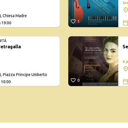
Gr
), Chiesa Madre
1
h 19:00
NITÀ
etragalla
Se
A 
), Piazza Principe Umberto
0
 10:00