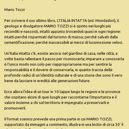
Mario Tozzi
Per scrivere il suo ultimo libro, L’ITALIA INTATTA (ed. Mondadori), il
geologo e divulgatore MARIO TOZZI si è spinto nei luoghi più
reconditi e nascosti, intatti appunto trovandoli quasi in ogni regione:
intatti perché risparmiati dal turismo di massa; perché salvati dalla
cementificazione; perché inaccessibili ai mezzi di locomozione veloci.
Un’Italia intatta c’è, esiste ancora: nel giardino di casa, nelle città, a
volte basta rallentare il passo per riconoscerla; imparare a conoscerla
è l’unico modo non solo per riappropriarsene ma per sentire la
responsabilità e il dovere di conservarla, in quanto traccia delle
profonde radici di un’identità culturale e di una storia che sono il vero
bene da lasciare in eredità alle generazioni future.
Ecco allora l’idea di un tour in 10 tappe lungo le regioni e le province
che ospitano alcuni di quei luoghi per raccontarne l’importanza e il
valore insieme a chi sul territorio è impegnato a preservarli e
promuoverli.
Il format scenico prevede una prima parte in cui MARIO TOZZI,
supportato da immagini a commento, illustra in una lectio di circa 30’ il