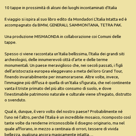
10 tappe in prossimità di alcuni dei luoghi incontaminati d’Italia
Il viaggio si ispira al suo libro edito da Mondadori L’Italia Intatta ed è
accompagnato da BMW, GENERALI, SAMMONTANA, TETRA PAK.
Una produzione MISMAONDA in collaborazione coi Comuni delle
tappe.
Spesso ci viene raccontata un’Italia bellissima, l’Italia dei grandi siti
archeologici, delle innumerevoli città d’arte e delle terme
monumentali. Un paese meraviglioso che, nei secoli passati, i figli
dell’aristocrazia europea eleggevano a meta del loro Grand Tour,
finendo invariabilmente per innamorarsene. Altre volte, invece,
l’immagine più diffusa è quella di un’Italia sfigurata, che nel continente
vanta il triste primato del più alto consumo di suolo, e dove
l’inestimabile patrimonio naturale e culturale viene sfregiato, distrutto
o svenduto.
Qual è, dunque, il vero volto del nostro paese? Probabilmente né
l’uno né l’altro, perché l’Italia è un incredibile mosaico, ricomposto così
tante volte da renderne irriconoscibile il disegno originario, ma nel
quale affiorano, in mezzo a centinaia di orrori, tessere di vivida
bellezza, qualcuna ancora magicamente intatta…