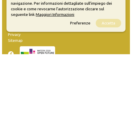
navigazione. Per informazioni dettagliate sull’impiego dei
cookie e come revocarne l’autorizzazione cliccare sul
seguente link
Maggiori Informazioni
MATERA WELCOME EVENTS
Preferenze
Accetta
Opendata
Privacy
Sitemap
Inserisci evento
Guida
FAQ
info@materaevents.it
Quanto realizzato è sottoposto a licenza CC-BY-SA che permette di
distribuire, modificare, creare opere derivate dall'originale, anche a
scopi commerciali, a condizione che venga riconosciuta la paternità