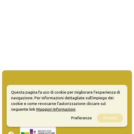
Questa pagina fa uso di cookie per migliorare l’esperienza di
MATERA WELCOME EVENTS
navigazione. Per informazioni dettagliate sull’impiego dei
cookie e come revocarne l’autorizzazione cliccare sul
Opendata
seguente link
Maggiori Informazioni
Privacy
Preferenze
Accetta
Sitemap