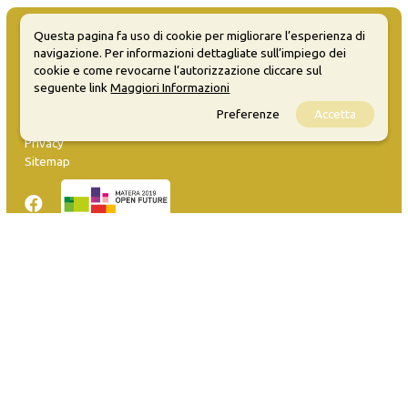
Questa pagina fa uso di cookie per migliorare l’esperienza di
navigazione. Per informazioni dettagliate sull’impiego dei
cookie e come revocarne l’autorizzazione cliccare sul
seguente link
Maggiori Informazioni
MATERA WELCOME EVENTS
Preferenze
Accetta
Opendata
Privacy
Sitemap
Inserisci evento
Guida
FAQ
info@materaevents.it
Quanto realizzato è sottoposto a licenza CC-BY-SA che permette di