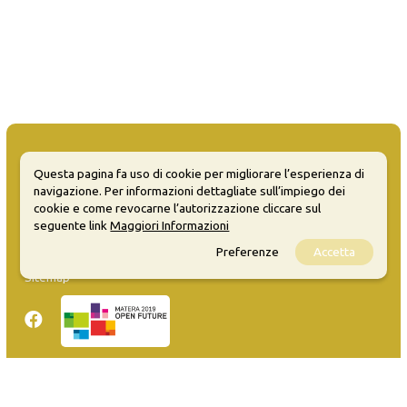
Questa pagina fa uso di cookie per migliorare l’esperienza di
navigazione. Per informazioni dettagliate sull’impiego dei
MATERA WELCOME EVENTS
cookie e come revocarne l’autorizzazione cliccare sul
seguente link
Maggiori Informazioni
Opendata
Preferenze
Accetta
Privacy
Sitemap
Inserisci evento