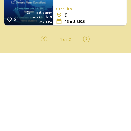
Gratuito
Con il patrocinio
(),
della CITTÀ DI
0
13 ott 2023
MATERA