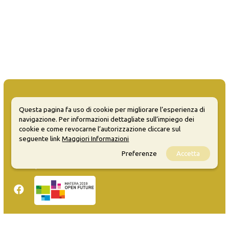
Questa pagina fa uso di cookie per migliorare l’esperienza di
navigazione. Per informazioni dettagliate sull’impiego dei
MATERA WELCOME EVENTS
cookie e come revocarne l’autorizzazione cliccare sul
seguente link
Maggiori Informazioni
Opendata
Preferenze
Accetta
Privacy
Sitemap