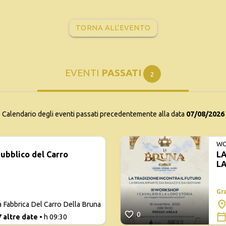
TORNA ALL'EVENTO
EVENTI
PASSATI
2
Calendario degli eventi passati precedentemente alla data
07/08/2026
WO
pubblico del Carro
LA
LA
G
Gr
a Fabbrica Del Carro Della Bruna
0
7 altre date
• h 09:30