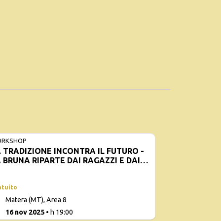
RKSHOP
 TRADIZIONE INCONTRA IL FUTURO -
 BRUNA RIPARTE DAI RAGAZZI E DAI
IOVANI
atuito
Matera (MT), Area 8
16 nov 2025
• h 19:00