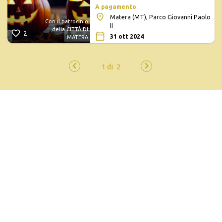
A pagamento
Matera (MT), Parco Giovanni Paolo
Con il patrocinio
II
della CITTÀ DI
2
31 ott 2024
MATERA