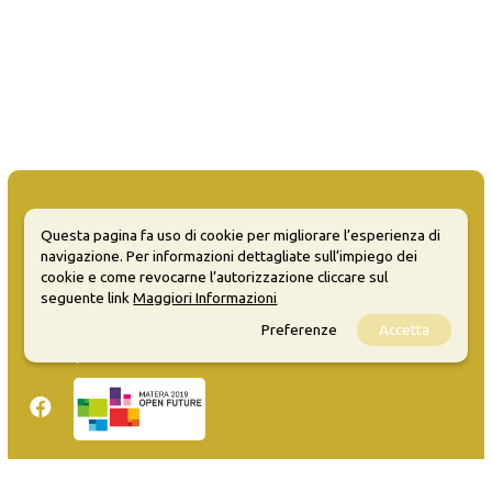
Questa pagina fa uso di cookie per migliorare l’esperienza di
navigazione. Per informazioni dettagliate sull’impiego dei
MATERA WELCOME EVENTS
cookie e come revocarne l’autorizzazione cliccare sul
seguente link
Maggiori Informazioni
Opendata
Preferenze
Accetta
Privacy
Sitemap