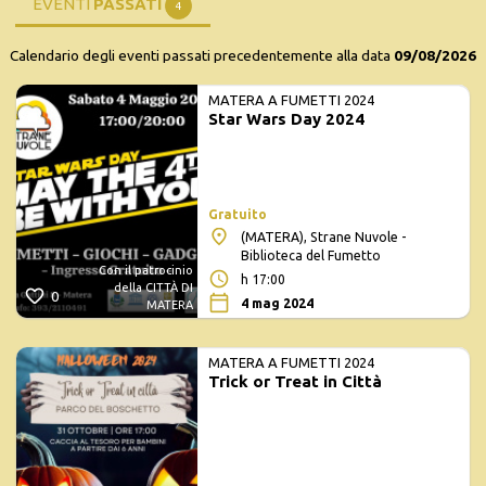
EVENTI
PASSATI
4
Calendario degli eventi passati precedentemente alla data
09/08/2026
MATERA A FUMETTI 2024
Star Wars Day 2024
Gratuito
(MATERA), Strane Nuvole -
Biblioteca del Fumetto
Con il patrocinio
h 17:00
della CITTÀ DI
0
4 mag 2024
MATERA
MATERA A FUMETTI 2024
Trick or Treat in Città