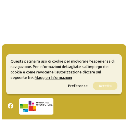
Questa pagina fa uso di cookie per migliorare l’esperienza di
navigazione. Per informazioni dettagliate sull’impiego dei
MATERA WELCOME EVENTS
cookie e come revocarne l’autorizzazione cliccare sul
seguente link
Maggiori Informazioni
Opendata
Preferenze
Accetta
Privacy
Sitemap