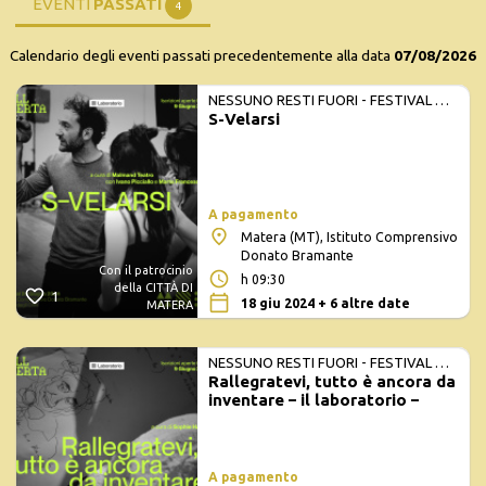
EVENTI
PASSATI
4
Calendario degli eventi passati precedentemente alla data
07/08/2026
NESSUNO RESTI FUORI - FESTIVAL DI
S-Velarsi
TEATRO, CITTÀ E PERSONE
A pagamento
Matera (MT), Istituto Comprensivo
Donato Bramante
Con il patrocinio
h 09:30
della CITTÀ DI
1
18 giu 2024 + 6 altre date
MATERA
NESSUNO RESTI FUORI - FESTIVAL DI
Rallegratevi, tutto è ancora da
TEATRO, CITTÀ E PERSONE
inventare – il laboratorio –
A pagamento