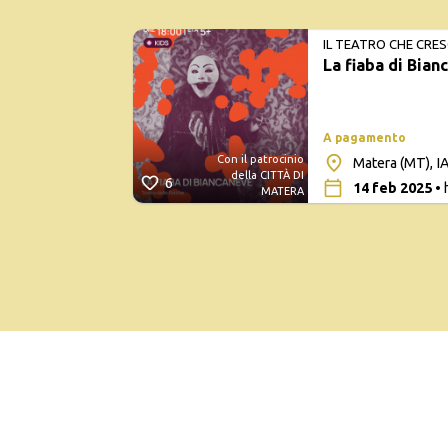
IL TEATRO CHE CRES
La fiaba di Bian
A pagamento
Con il patrocinio
Matera (MT), IA
della CITTÀ DI
6
14 feb 2025
• 
MATERA