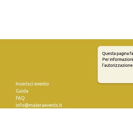
Questa pagina fa
Per informazioni
l’autorizzazione
Inserisci evento
Guida
FAQ
info@materaevents.it
e permette di distribuire, modificare, creare opere derivate dall'origin