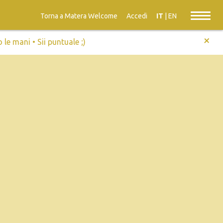
Torna a Matera Welcome
Accedi
IT
|
EN
+
e mani • Sii puntuale ;)