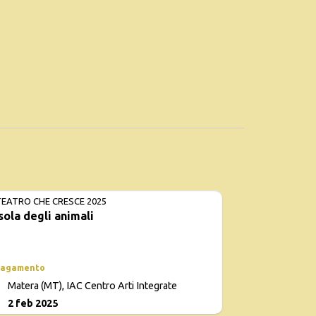
 TEATRO CHE CRESCE 2025
isola degli animali
pagamento
Con
Matera (MT), IAC Centro Arti Integrate
d
3
2 feb 2025