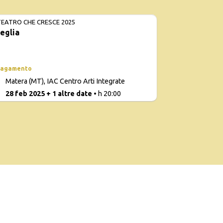
 TEATRO CHE CRESCE 2025
eglia
pagamento
Con
Matera (MT), IAC Centro Arti Integrate
d
6
28 feb 2025 + 1 altre date
• h 20:00