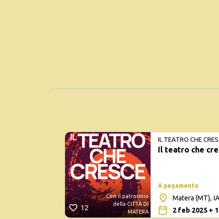
IL TEATRO CHE CRES
Il teatro che cr
A pagamento
Con il patrocinio
Matera (MT), IA
della CITTÀ DI
12
2 feb 2025 + 1
MATERA