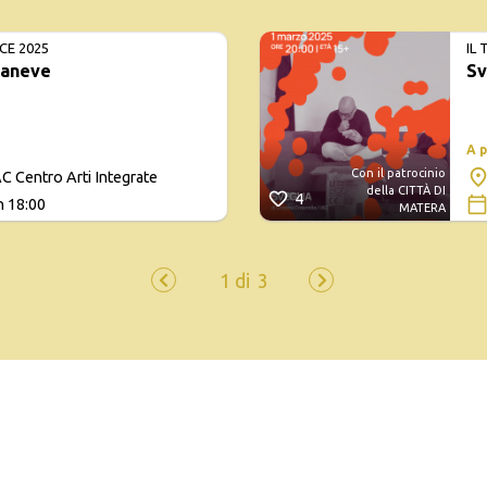
CE 2025
IL
caneve
Sv
A 
Con il patrocinio
C Centro Arti Integrate
della CITTÀ DI
4
h 18:00
MATERA