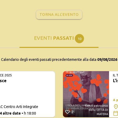
TORNA ALL'EVENTO
EVENTI
PASSATI
10
Calendario degli eventi passati precedentemente alla data
09/08/2026
CE 2025
IL
esce
L'
A 
Con il patrocinio
C Centro Arti Integrate
della CITTÀ DI
2
4 altre date
• h 18:00
MATERA