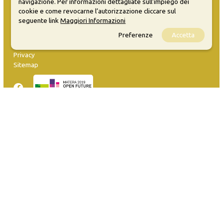
navigazione. Per informazioni dettagliate sull’impiego dei
cookie e come revocarne l’autorizzazione cliccare sul
seguente link
Maggiori Informazioni
MATERA WELCOME EVENTS
Preferenze
Accetta
Opendata
Privacy
Sitemap
Inserisci evento
Guida
FAQ
info@materaevents.it
Quanto realizzato è sottoposto a licenza CC-BY-SA che permette di
distribuire, modificare, creare opere derivate dall'originale, anche a
scopi commerciali, a condizione che venga riconosciuta la paternità