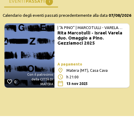
EVENTI
PASSATI
1
Calendario degli eventi passati precedentemente alla data
07/08/2026
| “A PINO” | MARCOTULLI - VARELA
Rita Marcotulli - Israel Varela
DUO
duo. Omaggio a Pino.
Gezziamoci 2025
A pagamento
Matera (MT), Casa Cava
Con il patrocinio
h 21:00
della CITTÀ DI
0
13 nov 2025
MATERA