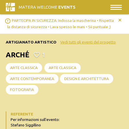
MATERA WELCOME
EVENTS
+
error_outline
PARTECIPA IN SICUREZZA: Indossa la mascherina • Rispetta
la distanza di sicurezza • Lava spesso le mani • Sii puntuale ;)
ARTIGIANATO ARTISTICO
Vedi tutti gli eventi del progetto
ARCHÉ
1
ARTE CLASSICA
ARTE CLASSICA
ARTE CONTEMPORANEA
DESIGN E ARCHITETTURA
FOTOGRAFIA
REFERENTE
Per informazioni sull'evento:
Stefano Siggillino