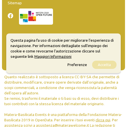
Sitemap
Inserisci evento
Questa pagina fa uso di cookie per migliorare l’esperienza di
Guida
navigazione. Per informazioni dettagliate sull’impiego dei
FAQ
cookie e come revocarne l’autorizzazione cliccare sul
info@materaevents.it
seguente link
Maggiori Informazioni
Preferenze
Accetta
Quanto realizzato è sottoposto a licenza CC-BY-SA che permette di
distribuire, modificare, creare opere derivate dall'originale, anche a
scopi commerciali, a condizione che venga riconosciuta la paternità
dell'opera all'autore.
Se remixi, trasformi il materiale o ti basi su di esso, devi distribuire i
tuoi contributi con la stessa licenza del materiale originario.
Matera-Basilicata Events è una piattaforma della Fondazione Matera-
Basilicata 2019 in OpenData. Per inserire i tuoi eventi
clicca qui
. Per
assistenza scrivi a
assistenza@materawelcome.it
La redazione ti