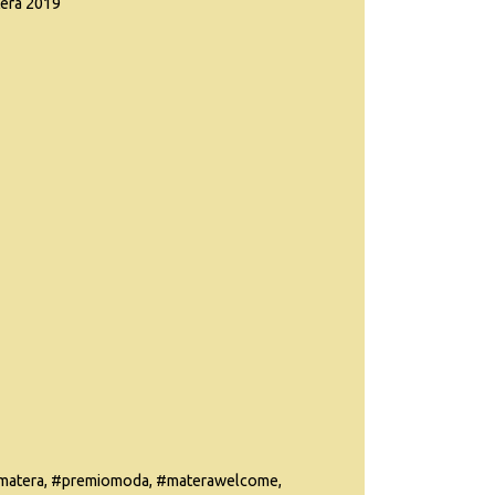
tera 2019
atera, #premiomoda, #materawelcome,