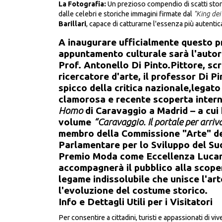
La Fotografia:
Un prezioso compendio di scatti storic
dalle celebri e storiche immagini firmate dal
"King dei
Barillari
, capace di catturarne l'essenza più autentica
A inaugurare ufficialmente questo p
appuntamento culturale sarà l'auto
Prof. Antonello Di Pinto.Pittore, scr
ricercatore d'arte, il professor Di Pi
spicco della critica nazionale,legato
clamorosa e recente scoperta intern
Homo
di Caravaggio a Madrid – a cui 
volume
“Caravaggio. Il portale per arriv
membro della Commissione "Arte" de
Parlamentare per lo Sviluppo del Sud
Premio Moda come Eccellenza Lucana
accompagnerà il pubblico alla scope
legame indissolubile che unisce l'art
l'evoluzione del costume storico.
Info e Dettagli Utili per i Visitatori
Per consentire a cittadini, turisti e appassionati di v