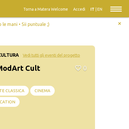
Torna a Matera Welcome
Accedi
IT
|
EN
+
e mani • Sii puntuale ;)
CULTURA
Vedi tutti gli eventi del progetto
 ModArt Cult
0
TE CLASSICA
CINEMA
CATION