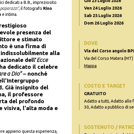
Gio 23 Luglio 2026
i dedicati a B.B., impreziosito
Ven 24 Luglio 2026
 paparazzi"
, il fotografo
Rino
 e intima.
Sab 25 Luglio 2026
Dom 26 Luglio 2026
restigioso
revole presenza del
ittore e stimato
DOVE
nto è una firma di
Via del Corso angolo B
 indissolubilmente alla
Via del Corso Matera (MT)
azionale dell’
Ecce
ha dedicato il celebre
Mappa
are a Dio”
– nonché
ll'Intergruppo
COSTO E TARGET
. Già insignito del
, il professore
GRATUITO
rta del profondo
Adatto a tutti, Adatto alle 
e visiva, l'alta moda e
30, Adatto a pubblico di se
SOSTENUTO / PATR
ivere appieno questa esperienza,