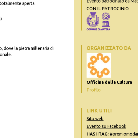
Evento patrocinato da Ma
 totalmente aperta.
CON IL PATROCINIO
)
ORGANIZZATO DA
, dove la pietra millenaria di
ionale.
Officina della Cultura
Profilo
LINK UTILI
Sito web
Evento su Facebook
HASHTAG:
#premiomodam