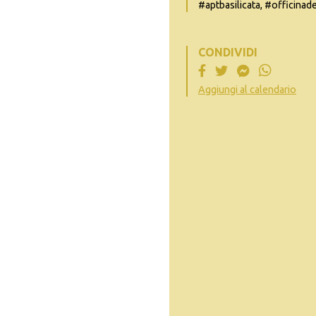
#aptbasilicata, #officinad
CONDIVIDI
Aggiungi al calendario