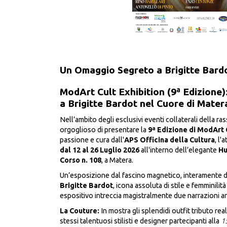
Un Omaggio Segreto a Brigitte Bardo
ModArt Cult Exhibition (9ª Edizione
a Brigitte Bardot nel Cuore di Mater
Nell’ambito degli esclusivi eventi collaterali della ras
orgoglioso di presentare la
9ª Edizione di ModArt 
passione e cura dall'
APS Officina della Cultura
, l'
dal 12 al 26 Luglio 2026
all'interno dell’elegante
Hu
Corso n. 108
, a Matera.
Un’esposizione dal fascino magnetico, interamente de
Brigitte Bardot
, icona assoluta di stile e femminili
espositivo intreccia magistralmente due narrazioni ar
La Couture:
In mostra gli splendidi outfit tributo real
stessi talentuosi stilisti e designer partecipanti alla
1