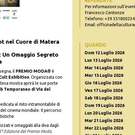
REFERENTE
Per informazioni sull'even
Francesco Centonze
Telefono: +39 351800234
Email: officinadellacultu
t nel Cuore di Matera
QUANDO
Dom 12 Luglio 2026
): Un Omaggio Segreto
Lun 13 Luglio 2026
a
Mar 14 Luglio 2026
segna, il
PREMIO MODA®
è
Mer 15 Luglio 2026
Cult Exhibition
. Organizzata con
Gio 16 Luglio 2026
attesa mostra aprirà le sue porte
b Temporaneo di Via del
Ven 17 Luglio 2026
Sab 18 Luglio 2026
dicata al mito intramontabile di
Dom 19 Luglio 2026
tà del cinema mondiale. Il percorso
Lun 20 Luglio 2026
tistiche:
Mar 21 Luglio 2026
izzati e omaggiati alla diva dagli
Mer 22 Luglio 2026
5ª Edizione del Premio Moda
.