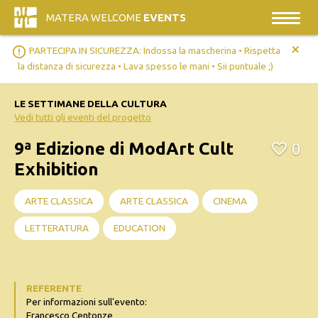
MATERA WELCOME
EVENTS
+
error_outline
PARTECIPA IN SICUREZZA: Indossa la mascherina • Rispetta
la distanza di sicurezza • Lava spesso le mani • Sii puntuale ;)
LE SETTIMANE DELLA CULTURA
Vedi tutti gli eventi del progetto
9ª Edizione di ModArt Cult
0
Exhibition
ARTE CLASSICA
ARTE CLASSICA
CINEMA
LETTERATURA
EDUCATION
REFERENTE
Per informazioni sull'evento:
Francesco Centonze