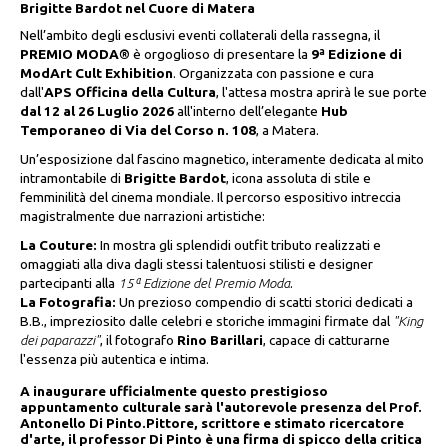
Brigitte Bardot nel Cuore di Matera
Nell’ambito degli esclusivi eventi collaterali della rassegna, il
PREMIO MODA®
è orgoglioso di presentare la
9ª Edizione di
ModArt Cult Exhibition
. Organizzata con passione e cura
dall'
APS Officina della Cultura
, l'attesa mostra aprirà le sue porte
dal 12 al 26 Luglio 2026
all'interno dell’elegante
Hub
Temporaneo di Via del Corso n. 108
, a Matera.
Un’esposizione dal fascino magnetico, interamente dedicata al mito
intramontabile di
Brigitte Bardot
, icona assoluta di stile e
femminilità del cinema mondiale. Il percorso espositivo intreccia
magistralmente due narrazioni artistiche:
La Couture:
In mostra gli splendidi outfit tributo realizzati e
omaggiati alla diva dagli stessi talentuosi stilisti e designer
partecipanti alla
15ª Edizione del Premio Moda
.
La Fotografia:
Un prezioso compendio di scatti storici dedicati a
B.B., impreziosito dalle celebri e storiche immagini firmate dal
"King
dei paparazzi"
, il fotografo
Rino Barillari
, capace di catturarne
l'essenza più autentica e intima.
A inaugurare ufficialmente questo prestigioso
appuntamento culturale sarà l'autorevole presenza del Prof.
Antonello Di Pinto.Pittore, scrittore e stimato ricercatore
d'arte, il professor Di Pinto è una firma di spicco della critica