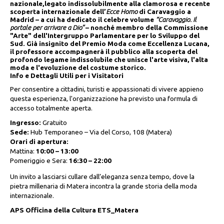
nazionale,legato indissolubilmente alla clamorosa e recente
scoperta internazionale dell’
Ecce Homo
di Caravaggio a
Madrid – a cui ha dedicato il celebre volume
“Caravaggio. Il
portale per arrivare a Dio”
– nonché membro della Commissione
"Arte" dell'Intergruppo Parlamentare per lo Sviluppo del
Sud. Già insignito del Premio Moda come Eccellenza Lucana,
il professore accompagnerà il pubblico alla scoperta del
profondo legame indissolubile che unisce l'arte visiva, l'alta
moda e l'evoluzione del costume storico.
Info e Dettagli Utili per i Visitatori
Per consentire a cittadini, turisti e appassionati di vivere appieno
questa esperienza, l'organizzazione ha previsto una formula di
accesso totalmente aperta.
Ingresso:
Gratuito
Sede:
Hub Temporaneo – Via del Corso, 108 (Matera)
Orari di apertura:
Mattina:
10:00 – 13:00
Pomeriggio e Sera:
16:30 – 22:00
Un invito a lasciarsi cullare dall’eleganza senza tempo, dove la
pietra millenaria di Matera incontra la grande storia della moda
internazionale.
APS Officina della Cultura ETS_Matera