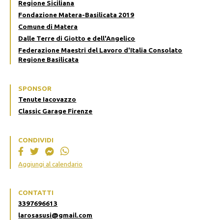
Regione Siciliana
Fondazione Matera-Basilicata 2019
Comune di Matera
Dalle Terre di Giotto e dell'Angelico
Federazione Maestri del Lavoro d'Italia Consolato
Regione Basilicata
SPONSOR
Tenute Iacovazzo
Classic Garage Firenze
CONDIVIDI
Aggiungi al calendario
CONTATTI
3397696613
larosasusi@gmail.com