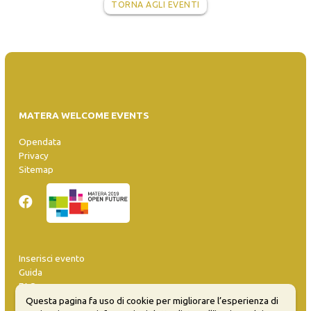
TORNA AGLI EVENTI
MATERA WELCOME EVENTS
Opendata
Privacy
Sitemap
Inserisci evento
Guida
FAQ
info@materaevents.it
Questa pagina fa uso di cookie per migliorare l’esperienza di