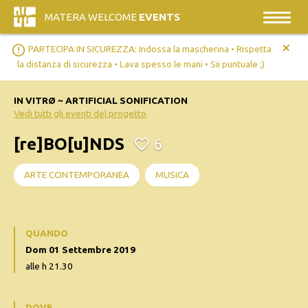
MATERA WELCOME
EVENTS
+
error_outline
PARTECIPA IN SICUREZZA: Indossa la mascherina • Rispetta
la distanza di sicurezza • Lava spesso le mani • Sii puntuale ;)
IN VITRØ ~ ARTIFICIAL SONIFICATION
Vedi tutti gli eventi del progetto
[re]BO[u]NDS
6
ARTE CONTEMPORANEA
MUSICA
QUANDO
Dom 01 Settembre 2019
alle h 21.30
DOVE