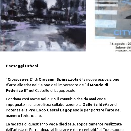
Paesaggi Urbani
“
Cityscapes 2
” di
Giovanni Spinazzola
è la nuova esposizione
d’arte allestita nel Salone dell’Imperatore de “
Il Mondo di
Federico II
” nel Castello di Lagopesole.
Continua così anche nel 2019 il connubio che da anni vede
impegnate in una proficua collaborazione la
Galleria IdeArte
di
Potenza e la
Pro Loco Castel Lagopesole
per portare l’arte nel
maniero federiciano.
La mostra di quest’anno vede dieci tele, appositamente realizzate
dall’artista di Ferrandina, raffigurare e dare centralità al “paesaggio