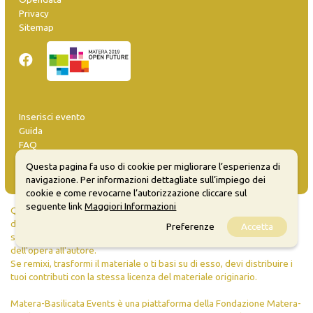
Privacy
Sitemap
Inserisci evento
Guida
FAQ
info@materaevents.it
Questa pagina fa uso di cookie per migliorare l’esperienza di
navigazione. Per informazioni dettagliate sull’impiego dei
cookie e come revocarne l’autorizzazione cliccare sul
seguente link
Maggiori Informazioni
Quanto realizzato è sottoposto a licenza CC-BY-SA che permette di
distribuire, modificare, creare opere derivate dall'originale, anche a
Preferenze
Accetta
scopi commerciali, a condizione che venga riconosciuta la paternità
dell'opera all'autore.
Se remixi, trasformi il materiale o ti basi su di esso, devi distribuire i
tuoi contributi con la stessa licenza del materiale originario.
Matera-Basilicata Events è una piattaforma della Fondazione Matera-