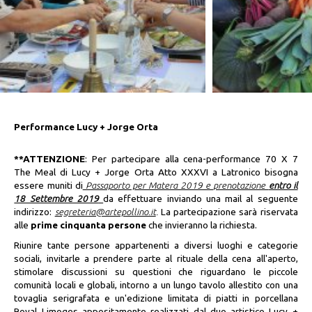
Performance Lucy + Jorge Orta
**ATTENZIONE
:
Per partecipare alla cena-performance 70 X 7
The Meal di Lucy + Jorge Orta Atto XXXVI a Latronico bisogna
essere muniti di
Passaporto per Matera 2019 e prenotazione
entro il
18 Settembre 2019
da effettuare inviando una mail al seguente
indirizzo:
segreteria@artepollino.it
.
La partecipazione sarà riservata
alle
prime
cinquanta
persone
che invieranno la richiesta.
Riunire tante persone appartenenti a diversi luoghi e categorie
sociali, invitarle a prendere parte al rituale della cena all'aperto,
stimolare discussioni su questioni che riguardano le piccole
comunità locali e globali, intorno a un lungo tavolo allestito con una
tovaglia serigrafata e un'edizione limitata di piatti in porcellana
Royal Limoges appositamente realizzati dal duo artistico Lucy +