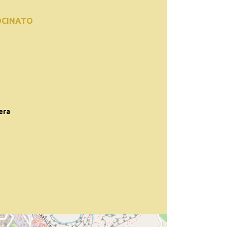
OCINATO
era