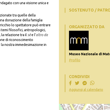
indagato con una visione unica e
SOSTENUTO / PATR
ionate tra quelle della
una donazione della famiglia
erricchio lo spettatore può entrare
ORGANIZZATO DA
temi filosofici, antropologici,
 la relazione tra il
sé
e l’
altro da
zione di riconoscimento
 la nostra immedesimazione in
Museo Nazionale di Mat
Profilo
CONDIVIDI
Aggiungi al calendario