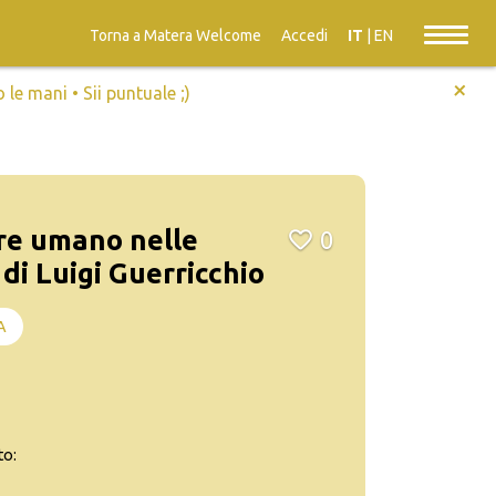
Torna a Matera Welcome
Accedi
IT
|
EN
+
e mani • Sii puntuale ;)
ere umano nelle
0
di Luigi Guerricchio
A
to: