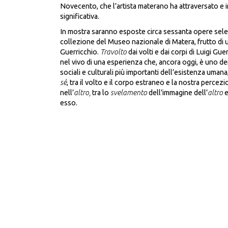
Novecento, che l’artista materano ha attraversato e 
significativa.
In mostra saranno esposte circa sessanta opere selez
collezione del Museo nazionale di Matera, frutto di 
Guerricchio.
Travolto
dai volti e dai corpi di Luigi Gu
nel vivo di una esperienza che, ancora oggi, è uno dei 
sociali e culturali più importanti dell’esistenza umana,
sé
, tra il volto e il corpo estraneo e la nostra perce
nell’
altro,
tra lo
svelamento
dell’immagine dell’
altro
e
esso.