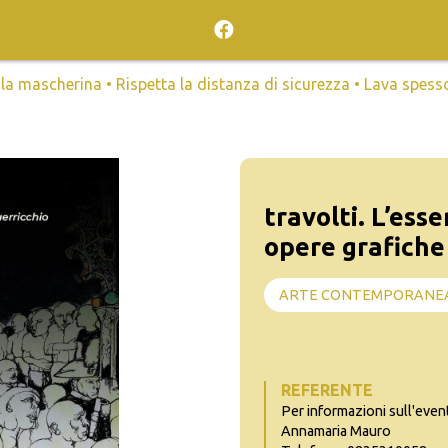
mascherina • Rispetta la distanza di sicurezza • Lava spesso l
travolti. L’ess
opere grafiche 
ARTE CONTEMPORANE
REFERENTE
Per informazioni sull'even
Annamaria Mauro