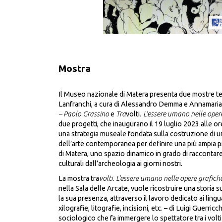
Mostra
Il Museo nazionale di Matera presenta due mostre t
Lanfranchi
, a cura di
Alessandro Demma
e
Annamaria
– Paolo Grassino
e
Tra
volti
. L’essere umano nelle opere
due progetti, che inaugurano il 19 luglio 2023 alle o
una strategia museale fondata sulla costruzione di un
dell’arte contemporanea per definire una più ampia 
di Matera, uno spazio dinamico in grado di raccontar
culturali dall’archeologia ai giorni nostri.
La mostra
tra
volti. L’essere umano nelle opere grafiche
nella
Sala delle Arcate
, vuole ricostruire una storia s
la sua presenza, attraverso il lavoro dedicato ai lingu
xilografie, litografie, incisioni, etc. – di Luigi Guerri
sociologico che fa immergere lo spettatore tra i volti