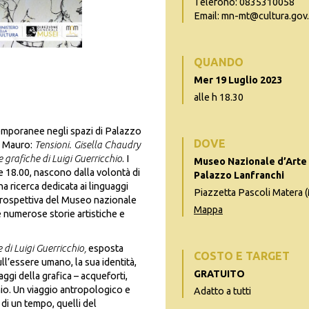
Telefono: 0835310058
Email: mn-mt@cultura.gov.
QUANDO
Mer 19 Luglio 2023
alle h 18.30
emporanee negli spazi di
Palazzo
DOVE
 Mauro
:
Tensioni. Gisella Chaudry
 grafiche di Luigi Guerricchio
. I
Museo Nazionale d’Arte 
re 18.00, nascono dalla volontà di
Palazzo Lanfranchi
a ricerca dedicata ai linguaggi
Piazzetta Pascoli Matera 
prospettiva del Museo nazionale
Mappa
e numerose storie artistiche e
 di Luigi Guerricchio,
esposta
COSTO E TARGET
ull’essere umano, la sua identità,
GRATUITO
aggi della grafica – acqueforti,
cchio. Un viaggio antropologico e
Adatto a tutti
 di un tempo, quelli del