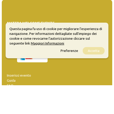
MATERA WELCOME EVENTS
Questa pagina fa uso di cookie per migliorare l’esperienza di
Opendata
navigazione. Per informazioni dettagliate sull’impiego dei
Privacy
cookie e come revocarne l’autorizzazione cliccare sul
Sitemap
seguente link
Maggiori Informazioni
Preferenze
Accetta
Inserisci evento
Guida
FAQ
info@materaevents.it
Quanto realizzato è sottoposto a licenza CC-BY-SA che permette di