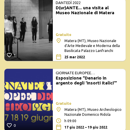
DANTEDÌ 2022
D(ur)ANTE... una visita al
Museo Nazionale di Matera
Gratuito
Matera (MT), Museo Nazionale
d’Arte Medievale e Moderna della
Basilicata Palazzo Lanfranchi
1
25 mar 2022
GIORNATE EUROPEE
Esposizione “Denario in
DELL'ARCHEOLOGIA
argento degli ‘Insorti Italici’”
Gratuito
Matera (MT), Museo Archeologico
Nazionale Domenico Ridola
h 09:00
0
17 giu 2022 – 19 giu 2022