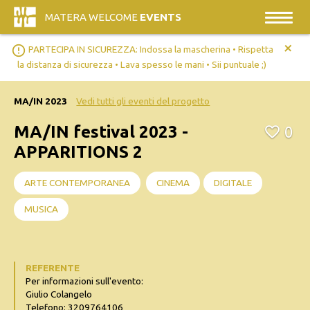
MATERA WELCOME
EVENTS
+
error_outline
PARTECIPA IN SICUREZZA: Indossa la mascherina • Rispetta
la distanza di sicurezza • Lava spesso le mani • Sii puntuale ;)
MA/IN 2023
Vedi tutti gli eventi del progetto
MA/IN festival 2023 -
0
APPARITIONS 2
ARTE CONTEMPORANEA
CINEMA
DIGITALE
MUSICA
REFERENTE
Per informazioni sull'evento:
Giulio Colangelo
Telefono: 3209764106