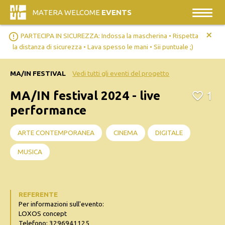
MATERA WELCOME
EVENTS
+
error_outline
PARTECIPA IN SICUREZZA: Indossa la mascherina • Rispetta
la distanza di sicurezza • Lava spesso le mani • Sii puntuale ;)
MA/IN FESTIVAL
Vedi tutti gli eventi del progetto
MA/IN festival 2024 - live
1
performance
ARTE CONTEMPORANEA
CINEMA
DIGITALE
MUSICA
REFERENTE
Per informazioni sull'evento:
LOXOS concept
Telefono: 3296941125