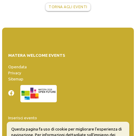
TORNA AGLI EVENTI
MATERA WELCOME EVENTS
Opendata
Privacy
Sitemap
Inserisci evento
Guida
Questa pagina fa uso di cookie per migliorare l’esperienza di
FAQ
navigazione. Per informazioni dettagliate sull’impiego dei
info@materaevents.it