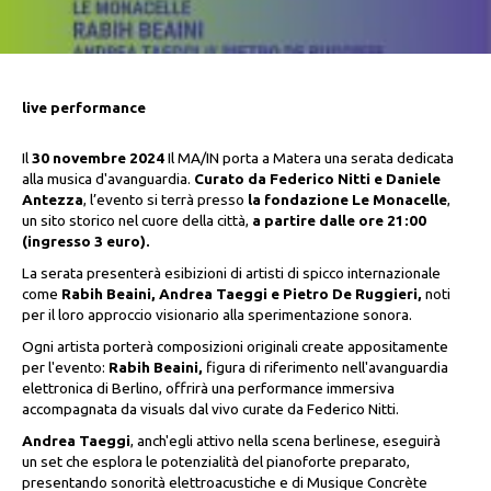
live performance
Il
30 novembre 2024
Il MA/IN porta a Matera una serata dedicata
alla musica d'avanguardia.
Curato da Federico Nitti e Daniele
Antezza
, l’evento si terrà presso
la fondazione Le Monacelle
,
un sito storico nel cuore della città,
a partire dalle ore 21:00
(ingresso 3 euro).
La serata presenterà esibizioni di artisti di spicco internazionale
come
Rabih Beaini, Andrea Taeggi e Pietro De Ruggieri,
noti
per il loro approccio visionario alla sperimentazione sonora.
Ogni artista porterà composizioni originali create appositamente
per l'evento:
Rabih Beaini,
figura di riferimento nell'avanguardia
elettronica di Berlino, offrirà una performance immersiva
accompagnata da visuals dal vivo curate da Federico Nitti.
Andrea Taeggi
, anch'egli attivo nella scena berlinese, eseguirà
un set che esplora le potenzialità del pianoforte preparato,
presentando sonorità elettroacustiche e di Musique Concrète