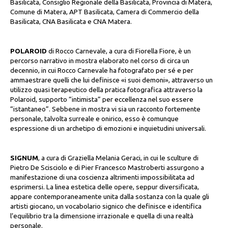
Basilicata, Consiglio Regionale della Basilicata, Provincia di Matera,
Comune di Matera, APT Basilicata, Camera di Commercio della
Basilicata, CNA Basilicata e CNA Matera.
POLAROID
di Rocco Carnevale, a cura di Fiorella Fiore, è un
percorso narrativo in mostra elaborato nel corso di circa un
decennio, in cui Rocco Carnevale ha fotografato per sé e per
ammaestrare quelli che lui definisce «i suoi demoni», attraverso un
utilizzo quasi terapeutico della pratica fotografica attraverso la
Polaroid, supporto “intimista” per eccellenza nel suo essere
“istantaneo”. Sebbene in mostra vi sia un racconto fortemente
personale, talvolta surreale e onirico, esso è comunque
espressione di un archetipo di emozioni e inquietudini universali.
SIGNUM
, a cura di Graziella Melania Geraci, in cui le sculture di
Pietro De Scisciolo e di Pier Francesco Mastroberti assurgono a
manifestazione di una coscienza altrimenti impossibilitata ad
esprimersi. La linea estetica delle opere, seppur diversificata,
appare contemporaneamente unita dalla sostanza con la quale gli
artisti giocano, un vocabolario signico che definisce e identifica
l’equilibrio tra la dimensione irrazionale e quella di una realtà
personale.