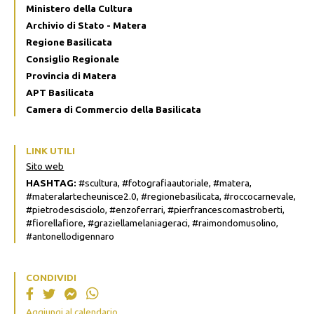
Ministero della Cultura
Archivio di Stato - Matera
Regione Basilicata
Consiglio Regionale
Provincia di Matera
APT Basilicata
Camera di Commercio della Basilicata
LINK UTILI
Sito web
HASHTAG:
#scultura, #fotografiaautoriale, #matera,
#materalartecheunisce2.0, #regionebasilicata, #roccocarnevale,
#pietrodescisciolo, #enzoferrari, #pierfrancescomastroberti,
#fiorellafiore, #graziellamelaniageraci, #raimondomusolino,
#antonellodigennaro
CONDIVIDI
Aggiungi al calendario