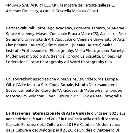
«MUM’S SAD ANGRY CLOCK», la mostra dell’artista gallese Eli
Acheson Elmassry, a cura di Graziella Melania Geraci
Partner culturali
: FotoDiego Academy, FotoArte Taranto, SPARKme
Space Academy, Museo Comunale Praia a Mare (CS), Atelier du Faux
Semplant, Università di Arti Applicate di Vienna e University of Arts
Linz (Vienna - Austria), Filmmuseum - (Vienna- Austria) Malta
Institute Professional of Photography, Malta Photographic Society,
Mudef, Bidaf, Studio B.A. (Francia), Circolo La Scaletta, Unibas, FEP
Federation Europe Photography e il Word Photography Cup.
Collaborazioni
: associazione A.Ma.Sa.M., Blu Video, MT-Europe,
Oltre l’Arte Matera Soc. Coop. Sociale, Istituto Diocesano per il
Sostentamento del Clero dell’Arcidiocesi di Matera-Irsina, Ipogeo
MateraSum, Volontari Open Culture 2019 ODV e Rete Fotografia.
La Rassegna Internazionale di Arte Visuale
giunta nel 2025 alla
nona edizione, è nata nel 2017 in Basilicata nella città di Matera,
Capitale Europea della Cultura del 2019 e Capitale Mediterranea
della Cultura e del Dialogo per il 2026, da un’idea di Antonello Di