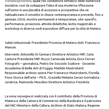
transdisciplinarietà
, quale filo conduttore tematico delle numerose
iniziative, così da sviluppare l’idea di una moderna riflessione
sull’uomo in una pluralità di accezioni e prospettive che ne
riattualizzano il concetto in chiave contemporanea e prevede, fino a
gennaio 2026, mostre permanenti e temporanee, site-specific,
performance, proiezioni, attività didattiche, lectio magistralis e
workshop in diverse sedi espositive diffuse per la città di Matera.
Saluti Istituzionali: Presidente Provincia di Matera dott. Francesco
Mancini.
Interventi: Antonello Di Gennaro Direttore Artistico MIP, Carla
Cantore Presidente MIP, Rocco Carnevale Artista, Enzo Ferrari
Fotografo – giornalista, Pietro De Scisciolo Scultore - Docente
Accademia di Belle Arti di Foggia, Matilde Mastroberti
Responsabile archivio opere Pier Francesco Mastroberti, Fiorella
Fiore Storica dell’arte – Ph.D., Graziella Melania Geraci Giornalista -
curatrice, Raimondo Musolino Direttore Artistico FotoArte.
La nona rassegna è realizzata con il contributo della Provincia di
Matera e della Camera di Commercio della Basilicata e il patrocinio
del MIC Ministero della Cultura, Archivio di Stato Matera, Regione