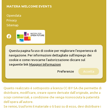
MATERA WELCOME EVENTS
Opendata
Privacy
Sitemap
Questa pagina fa uso di cookie per migliorare l’esperienza di
navigazione. Per informazioni dettagliate sull’impiego dei
Inserisci evento
cookie e come revocarne l’autorizzazione cliccare sul
Guida
seguente link
Maggiori Informazioni
FAQ
info@materaevents.it
Preferenze
Accetta
Quanto realizzato è sottoposto a licenza CC-BY-SA che permette di
distribuire, modificare, creare opere derivate dall'originale, anche a
scopi commerciali, a condizione che venga riconosciuta la paternità
dell'opera all'autore.
Se remixi, trasformi il materiale o ti basi su di esso, devi distribuire i