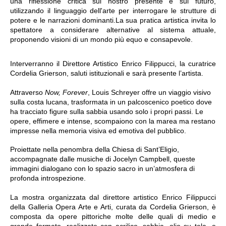
una riflessione critica sul nostro presente e sul futuro,
utilizzando il linguaggio dell'arte per interrogare le strutture di
potere e le narrazioni dominanti.
La sua pratica artistica invita lo
spettatore a considerare alternative al sistema attuale,
proponendo visioni di un mondo più equo e consapevole.
Interverranno il Direttore Artistico Enrico Filippucci, la curatrice
Cordelia Grierson, saluti istituzionali e sarà presente l’artista.
Attraverso
Now, Forever
, Louis Schreyer offre un viaggio visivo
sulla costa lucana, trasformata in un palcoscenico poetico dove
ha tracciato figure sulla sabbia usando solo i propri passi. Le
opere, effimere e intense, scompaiono con la marea ma restano
impresse nella memoria visiva ed emotiva del pubblico.
Proiettate nella penombra della Chiesa di Sant’Eligio,
accompagnate dalle musiche di Jocelyn Campbell, queste
immagini dialogano con lo spazio sacro in un’atmosfera di
profonda introspezione.
La mostra organizzata dal direttore artistico Enrico Filippucci
della Galleria Opera Arte e Arti, curata da Cordelia Grierson, è
composta da opere pittoriche molte delle quali di medio e