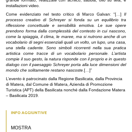
grande formato, realizzate con
acrilico, sabbia, olio su tela
, e
installazioni video.
Come evidenziato nel testo critico di Marco Galvan: “[…]
Il
processo creativo di Schreyer si fonda su un equilibrio tra
riflessione concettuale e
sensibilità emotiva. Le sue opere
prendono forma dalla complessità del contesto in cui nascono,
come la spiaggia, il clima, le maree, ma si nutrono anche di un
vocabolario di segni essenziali quali un volto, un lupo, una casa,
una stella cadente. Sono simboli ricorrenti nella sua pratica
artistica come tracce di un vocabolario personale. L’artista
compie il suo gesto, la natura risponde con il proprio e in questo
dialogo con il paesaggio Schreyer porta alla luce dimensioni del
mondo che
solitamente restano nascoste.
[…]”
L’evento è patrocinato dalla Regione Basilicata, dalla Provincia
di Matera, dal Comune di Matera, Azienda di Promozione
Turistica (APT) della Basilicata nonché dalla Fondazione Matera
– Basilicata 2019.
INFO AGGIUNTIVE
MOSTRA