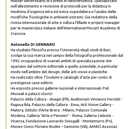
master universitario di II livello in Neuroestetica. Specializzato
nell’allestimento e revisione di protocolli per la didattica in
medicina d’urgenza intra ed extra-ospedaliera e l’analisi delle
modifiche fisiologiche in ambienti estremi. Già redattore della
rivista internazionale di arte e cultura l’Ellade e project manager
per le masterclass italiane dell’International Mozart Academy di
Cracovia
Antonello DI GENNARO
Ha studiato filosofia presso l'Università degli studi di Bari,
svolge la sua ricerca nel campo della fotografia professionale dal
1992 occupandosi di svariati ambiti di specializzazione che
spaziano dal settore editoriale a quello aziendale, in particolar
modo nell'ambito del design, delle arti visive e plastiche.
Ha realizzato oltre 75volumi e cataloghi d'arte per conto di
prestigiose case editrici.
Ha esposto presso gallerie nazionali e internazionali, Poli
Museali e palazzi storici:
Palazzo della Cultura - Anagni (FR), Auditorium Vincenzo Ferretti -
Ragusa Ibla, Palazzo della Cultura - Enna, Arti Visive Gallery -
Matera, Istituto d'Arte Brera - Milano, Palazzo Comunale
Modena, Galleria "Arte e Pensieri" - Roma, Galleria Celeste -
Vicenza, Fondazione Leonardo Sinisgalli - Montemurro (Pz),
Museo Civico Floriano Bodini – Gemonio (VA), AMACI Associaz