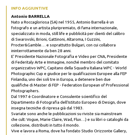
INFO AGGIUNTIVE
Antonio BARRELLA
Nato a Roccagloriosa (SA) nel 1955, Antonio Barrella è un
fotografo e un artista pluripremiato, di fama internazionale,
specializzato in moda, still life e pubblicità per clienti del calibro
di Swarovski, Brioni, Gattinoni, Altaroma, I Guzzini,
Procter&Gamble… e soprattutto Bulgari, con cui collabora
ininterrottamente da ben 28 anni.
E’ Presidente Nazionale Fotografia e Video per CNA, Presidente
di Federitaly Arte e Immagine, nonché membro del comitato
organizzativo WPC, Capitano della Squadra Italiana WPC - World
Photographic Cup e giudice per le qualificazioni Europee alla FEP
Finlandia, uno dei soli tre in Europa, a detenere ben due
qualifiche di Master di FEP - Federation European of Professional
Photographers.
Dal 1997 è Coordinatore e Consulente scientifico del
Dipartimento di Fotografia dell’Istituto Europeo di Design, dove
insegna tecniche di ripresa già dal 1983.
Svariate sono anche le pubblicazioni su riviste sia mainstream
che cult: Vogue, Marie Claire, Wad, Flux…) e su libri o cataloghi da
collezione, distribuiti in tutto il mondo.
Vive e lavora a Roma, dove ha fondato Studio Orizzonte Gallery,