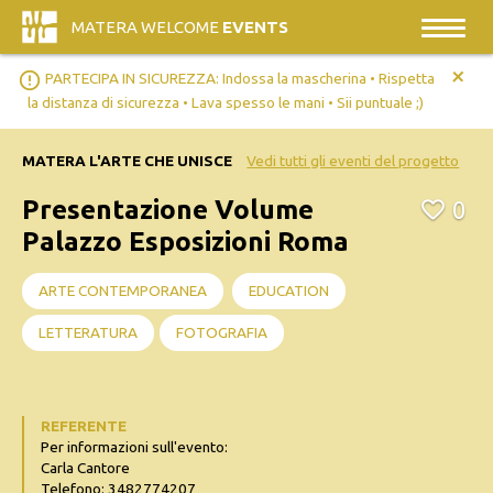
MATERA WELCOME
EVENTS
+
error_outline
PARTECIPA IN SICUREZZA: Indossa la mascherina • Rispetta
la distanza di sicurezza • Lava spesso le mani • Sii puntuale ;)
MATERA L'ARTE CHE UNISCE
Vedi tutti gli eventi del progetto
Presentazione Volume
0
Palazzo Esposizioni Roma
ARTE CONTEMPORANEA
EDUCATION
LETTERATURA
FOTOGRAFIA
REFERENTE
Per informazioni sull'evento:
Carla Cantore
Telefono: 3482774207