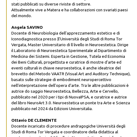
stati pubblicati su diverse riviste di settore.
Attualmente vive a Matera e ha collaborazioni con svariati paesi
del mondo.
Angela SAVINO
Docente di Neurobiologia dell'apprezzamento estetico e di
Iconodiagnostica presso |l'Università degli Studi di Roma Tor
Vergata, Master Universitario di ll livello in Neuroestetica. Dirige
il Laboratorio di Neuroestetica Sperimentale al Dipartimento di
Medicina dei Sistemi. Esperta in Gestione, Tutela ed Economia
dei Beni Culturali, progettista e curatrice di mostre d'arte ed
eventi culturali in chiave neuroestetica, è anche ideatrice del
brevetto del Metodo VAATR (Visual Art and Auditory Technique),
basato sulle strategie di embodiment neuropercettivo
nell'interpretazione dell'opera d'arte. Tra le altre pubblicazioni è
autrice do saggio Neuroestetica, Bellezza, Arte e Cervello,
pubblicato nel 2020 per i tipi di NuovaIPSA, e curatrice e autrice
del libro NeuroArt 3.0. Neuroestetica un ponte tra Arte e Scienza
pubblicato nel 2024 da Edizioni Universitalia.
Ottavio DE CLEMENTE
Docente incaricato di procedure andragogiche Università degli
Studi di Roma Tor Vergata e coordinatore della didattica al