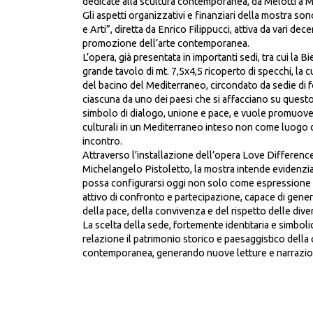
dedicate alla scultura contemporanea, da Melotti a Ma
Gli aspetti organizzativi e finanziari della mostra so
e Arti”, diretta da Enrico Filippucci, attiva da vari de
promozione dell’arte contemporanea.
L’opera, già presentata in importanti sedi, tra cui la B
grande tavolo di mt. 7,5x4,5 ricoperto di specchi, la 
del bacino del Mediterraneo, circondato da sedie di 
ciascuna da uno dei paesi che si affacciano su quest
simbolo di dialogo, unione e pace, e vuole promuover
culturali in un Mediterraneo inteso non come luogo d
incontro.
Attraverso l’installazione dell’opera Love Differenc
Michelangelo Pistoletto, la mostra intende evidenz
possa configurarsi oggi non solo come espressione
attivo di confronto e partecipazione, capace di gen
della pace, della convivenza e del rispetto delle divers
La scelta della sede, fortemente identitaria e simboli
relazione il patrimonio storico e paesaggistico della c
contemporanea, generando nuove letture e narrazioni