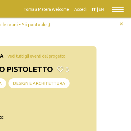
Torna a Matera Welcome
Accedi
IT
|
EN
+
e mani • Sii puntuale ;)
EA
Vedi tutti gli eventi del progetto
O PISTOLETTO
3
A
DESIGN E ARCHITETTURA
to: