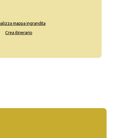
ualizza mappa ingrandita
Crea itinerario