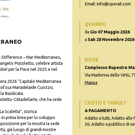
Email: info@operait.com
QUANDO
da
Gio 07 Maggio 2026
a
Sab 28 Novembre 2026
ERRANEO
e Difference – Mar Mediterraneo,
DOVE
ngelo Pistoletto, celebre artista
Complesso Rupestre Mado
obel per la Pace nel 2025 e nel
Via Madonna delle Virtù,
atera 2026 “Capitale Mediterranea
Mappa
 prof.ssa Mariadelaide Cuozzo,
la Basilicata.
oletto-Cittadellarte, che ha sede
COSTO E TARGET
A PAGAMENTO
a Scaletta”, storica
in prima linea per lo sviluppo
Adatto a tutti, Adatto alle 
isposizione per la mostra la sede
30, Adatto a pubblico di se
rtù, già luogo di grandi mostre