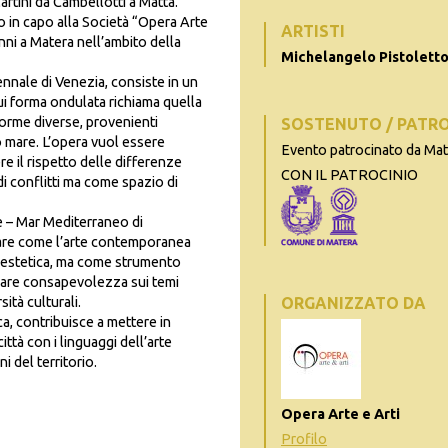
rtini da Cambellotti a Matta.
no in capo alla Società “Opera Arte
ARTISTI
cenni a Matera nell’ambito della
Michelangelo Pistolett
iennale di Venezia, consiste in un
cui forma ondulata richiama quella
forme diverse, provenienti
SOSTENUTO / PATR
o mare. L’opera vuol essere
Evento patrocinato da Ma
e il rispetto delle differenze
CON IL PATROCINIO
i conflitti ma come spazio di
e – Mar Mediterraneo di
iare come l’arte contemporanea
 estetica, ma come strumento
erare consapevolezza sui temi
ità culturali.
ORGANIZZATO DA
ca, contribuisce a mettere in
ittà con i linguaggi dell’arte
 del territorio.
Opera Arte e Arti
Profilo