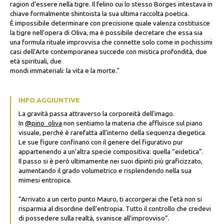
ragion d’essere nella tigre. Il felino cui lo stesso Borges intestava in
chiave formalmente shintoista la sua ultima raccolta poetica.
È impossibile determinare con precisione quale valenza costituisce
la tigre nell’opera di Oliva, ma è possibile decretare che essa sia
una formula rituale improvvisa che connette solo come in pochissimi
casi dell’Arte contemporanea succede con mistica profondità, due
età spirituali, due
mondi immateriali: la vita e la morte."
INFO AGGIUNTIVE
La gravità passa attraverso la corporeità dell’imago.
In
@pino_oliva
non sentiamo la materia che affluisce sul piano
visuale, perché è rarefatta all’interno della sequenza diegetica.
Le sue figure confinano con il genere del figurativo pur
appartenendo a un’altra specie compositiva: quella “eidetica”.
Il passo si è però ultimamente nei suoi dipinti più graficizzato,
aumentando il grado volumetrico e risplendendo nella sua
mimesi entropica.
“Arrivato a un certo punto Mauro, ti accorgerai che l’età non si
risparmia al disordine dell’entropia. Tutto il controllo che credevi
di possedere sulla realtà, svanisce all’improvviso”.