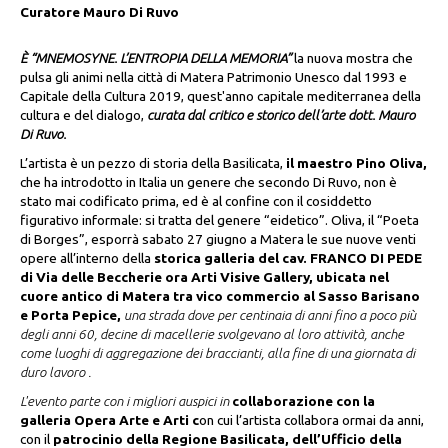
Curatore Mauro Di Ruvo
È “MNEMOSYNE. L’ENTROPIA DELLA MEMORIA”
la nuova mostra che
pulsa gli animi nella città di Matera Patrimonio Unesco dal 1993 e
Capitale della Cultura 2019, quest'anno capitale mediterranea della
cultura e del dialogo,
curata dal critico e storico dell’arte dott. Mauro
Di Ruvo.
L’artista è un pezzo di storia della Basilicata,
il maestro Pino Oliva,
che ha introdotto in Italia un genere che secondo Di Ruvo, non è
stato mai codificato prima, ed è al confine con il cosiddetto
figurativo informale: si tratta del genere “eidetico”. Oliva, il “Poeta
di Borges”, esporrà sabato 27 giugno a Matera le sue nuove venti
opere all’interno della
storica galleria del cav. FRANCO DI PEDE
di Via delle Beccherie ora Arti Visive Gallery,
ubicata nel
cuore antico di Matera tra vico commercio al Sasso Barisano
e Porta Pepice,
una strada dove per centinaia di anni fino a poco più
degli anni 60, decine di macellerie svolgevano al loro attività, anche
come luoghi di aggregazione dei braccianti, alla fine di una giornata di
duro lavoro .
L'evento parte con i migliori auspici in
collaborazione con la
galleria Oper
a Arte e Arti c
on cui l’artista collabora ormai da anni,
con il
patrocinio della Regione Basilicata, dell’Ufficio della