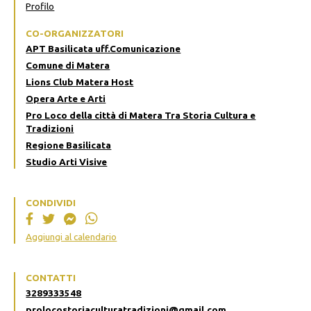
Profilo
CO-ORGANIZZATORI
APT Basilicata uff.Comunicazione
Comune di Matera
Lions Club Matera Host
Opera Arte e Arti
Pro Loco della città di Matera Tra Storia Cultura e
Tradizioni
Regione Basilicata
Studio Arti Visive
CONDIVIDI
Aggiungi al calendario
CONTATTI
3289333548
prolocostoriaculturatradizioni@gmail.com