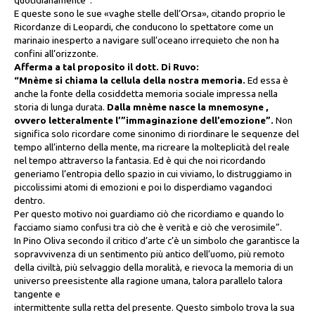
quotidianamente”.
E queste sono le sue «vaghe stelle dell’Orsa», citando proprio le
Ricordanze di Leopardi, che conducono lo spettatore come un
marinaio inesperto a navigare sull’oceano irrequieto che non ha
confini all’orizzonte.
Afferma a tal proposito il dott. Di Ruvo:
“Mnème si chiama la cellula della nostra memoria.
Ed essa è
anche la fonte della cosiddetta memoria sociale impressa nella
storia di lunga durata.
Dalla mnème nasce la mnemosyne ,
ovvero letteralmente l’”immaginazione dell’emozione”.
Non
significa solo ricordare come sinonimo di riordinare le sequenze del
tempo all’interno della mente, ma ricreare la molteplicità del reale
nel tempo attraverso la fantasia. Ed è qui che noi ricordando
generiamo l’entropia dello spazio in cui viviamo, lo distruggiamo in
piccolissimi atomi di emozioni e poi lo disperdiamo vagandoci
dentro.
Per questo motivo noi guardiamo ciò che ricordiamo e quando lo
facciamo siamo confusi tra ciò che è verità e ciò che verosimile”.
In Pino Oliva secondo il critico d’arte c’è un simbolo che garantisce la
sopravvivenza di un sentimento più antico dell’uomo, più remoto
della civiltà, più selvaggio della moralità, e rievoca la memoria di un
universo preesistente alla ragione umana, talora parallelo talora
tangente e
intermittente sulla retta del presente. Questo simbolo trova la sua