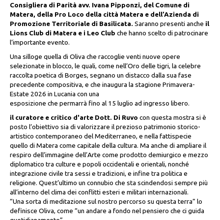
Consigliera di Parità avv. Ivana Pipponzi, del Comune di
Matera, della Pro Loco della città Matera e dell’Azienda di
Promozione Territoriale di Basilicata.
Saranno presenti anche
il
Lions Club di Matera e i Leo Club
che hanno scelto di patrocinare
l’importante evento.
Una silloge quella di Oliva che raccoglie venti nuove opere
selezionate in blocco, le quali, come nell’Oro delle tigri, la celebre
raccolta poetica di Borges, segnano un distacco dalla sua fase
precedente compositiva, e che inaugura la stagione Primavera-
Estate 2026 in Lucania con una
esposizione che permarrà fino al 15 luglio ad ingresso libero.
il curatore e critico d'arte Dott. Di Ruvo
con questa mostra si è
posto l’obiettivo sia di valorizzare il prezioso patrimonio storico-
artistico contemporaneo del Mediterraneo, e nella fattispecie
quello di Matera come capitale della cultura. Ma anche di ampliare il
respiro dell’immagine dell’Arte come prodotto demiurgico e mezzo
diplomatico tra culture e popoli occidentali e orientali, nonché
integrazione civile tra sessi e tradizioni, e infine tra politica e
religione. Quest’ultimo un connubio che sta scindendosi sempre più
all’interno del clima dei conflitti esteri e militari internazionali.
“Una sorta di meditazione sul nostro percorso su questa terra” lo
definisce Oliva, come “un andare a fondo nel pensiero che ci guida