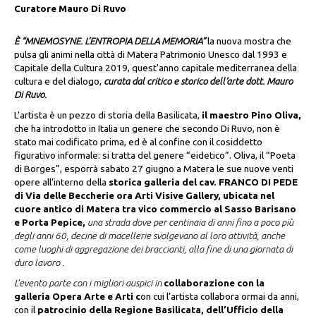
Curatore Mauro Di Ruvo
È “MNEMOSYNE. L’ENTROPIA DELLA MEMORIA”
la nuova mostra che
pulsa gli animi nella città di Matera Patrimonio Unesco dal 1993 e
Capitale della Cultura 2019, quest'anno capitale mediterranea della
cultura e del dialogo,
curata dal critico e storico dell’arte dott. Mauro
Di Ruvo.
L’artista è un pezzo di storia della Basilicata,
il maestro Pino Oliva,
che ha introdotto in Italia un genere che secondo Di Ruvo, non è
stato mai codificato prima, ed è al confine con il cosiddetto
figurativo informale: si tratta del genere “eidetico”. Oliva, il “Poeta
di Borges”, esporrà sabato 27 giugno a Matera le sue nuove venti
opere all’interno della
storica galleria del cav. FRANCO DI PEDE
di Via delle Beccherie ora Arti Visive Gallery,
ubicata nel
cuore antico di Matera tra vico commercio al Sasso Barisano
e Porta Pepice,
una strada dove per centinaia di anni fino a poco più
degli anni 60, decine di macellerie svolgevano al loro attività, anche
come luoghi di aggregazione dei braccianti, alla fine di una giornata di
duro lavoro .
L'evento parte con i migliori auspici in
collaborazione con la
galleria Oper
a Arte e Arti c
on cui l’artista collabora ormai da anni,
con il
patrocinio della Regione Basilicata, dell’Ufficio della