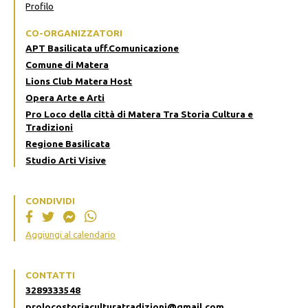
Profilo
CO-ORGANIZZATORI
APT Basilicata uff.Comunicazione
Comune di Matera
Lions Club Matera Host
Opera Arte e Arti
Pro Loco della città di Matera Tra Storia Cultura e
Tradizioni
Regione Basilicata
Studio Arti Visive
CONDIVIDI
Aggiungi al calendario
CONTATTI
3289333548
prolocostoriaculturatradizioni@gmail.com