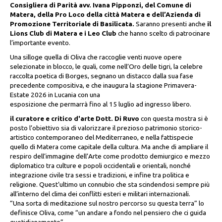
Consigliera di Parità avv. Ivana Pipponzi, del Comune di
Matera, della Pro Loco della città Matera e dell’Azienda di
Promozione Territoriale di Basilicata.
Saranno presenti anche
il
Lions Club di Matera e i Leo Club
che hanno scelto di patrocinare
l’importante evento.
Una silloge quella di Oliva che raccoglie venti nuove opere
selezionate in blocco, le quali, come nell’Oro delle tigri, la celebre
raccolta poetica di Borges, segnano un distacco dalla sua fase
precedente compositiva, e che inaugura la stagione Primavera-
Estate 2026 in Lucania con una
esposizione che permarrà fino al 15 luglio ad ingresso libero.
il curatore e critico d'arte Dott. Di Ruvo
con questa mostra si è
posto l’obiettivo sia di valorizzare il prezioso patrimonio storico-
artistico contemporaneo del Mediterraneo, e nella fattispecie
quello di Matera come capitale della cultura. Ma anche di ampliare il
respiro dell’immagine dell’Arte come prodotto demiurgico e mezzo
diplomatico tra culture e popoli occidentali e orientali, nonché
integrazione civile tra sessi e tradizioni, e infine tra politica e
religione. Quest’ultimo un connubio che sta scindendosi sempre più
all’interno del clima dei conflitti esteri e militari internazionali.
“Una sorta di meditazione sul nostro percorso su questa terra” lo
definisce Oliva, come “un andare a fondo nel pensiero che ci guida