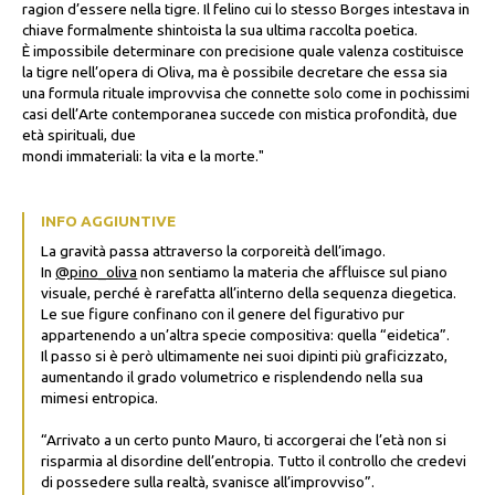
ragion d’essere nella tigre. Il felino cui lo stesso Borges intestava in
chiave formalmente shintoista la sua ultima raccolta poetica.
È impossibile determinare con precisione quale valenza costituisce
la tigre nell’opera di Oliva, ma è possibile decretare che essa sia
una formula rituale improvvisa che connette solo come in pochissimi
casi dell’Arte contemporanea succede con mistica profondità, due
età spirituali, due
mondi immateriali: la vita e la morte."
INFO AGGIUNTIVE
La gravità passa attraverso la corporeità dell’imago.
In
@pino_oliva
non sentiamo la materia che affluisce sul piano
visuale, perché è rarefatta all’interno della sequenza diegetica.
Le sue figure confinano con il genere del figurativo pur
appartenendo a un’altra specie compositiva: quella “eidetica”.
Il passo si è però ultimamente nei suoi dipinti più graficizzato,
aumentando il grado volumetrico e risplendendo nella sua
mimesi entropica.
“Arrivato a un certo punto Mauro, ti accorgerai che l’età non si
risparmia al disordine dell’entropia. Tutto il controllo che credevi
di possedere sulla realtà, svanisce all’improvviso”.