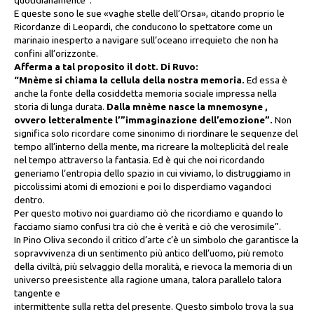
quotidianamente”.
E queste sono le sue «vaghe stelle dell’Orsa», citando proprio le
Ricordanze di Leopardi, che conducono lo spettatore come un
marinaio inesperto a navigare sull’oceano irrequieto che non ha
confini all’orizzonte.
Afferma a tal proposito il dott. Di Ruvo:
“Mnème si chiama la cellula della nostra memoria.
Ed essa è
anche la fonte della cosiddetta memoria sociale impressa nella
storia di lunga durata.
Dalla mnème nasce la mnemosyne ,
ovvero letteralmente l’”immaginazione dell’emozione”.
Non
significa solo ricordare come sinonimo di riordinare le sequenze del
tempo all’interno della mente, ma ricreare la molteplicità del reale
nel tempo attraverso la fantasia. Ed è qui che noi ricordando
generiamo l’entropia dello spazio in cui viviamo, lo distruggiamo in
piccolissimi atomi di emozioni e poi lo disperdiamo vagandoci
dentro.
Per questo motivo noi guardiamo ciò che ricordiamo e quando lo
facciamo siamo confusi tra ciò che è verità e ciò che verosimile”.
In Pino Oliva secondo il critico d’arte c’è un simbolo che garantisce la
sopravvivenza di un sentimento più antico dell’uomo, più remoto
della civiltà, più selvaggio della moralità, e rievoca la memoria di un
universo preesistente alla ragione umana, talora parallelo talora
tangente e
intermittente sulla retta del presente. Questo simbolo trova la sua