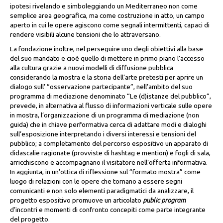
ipotesi rivelando e simboleggiando un Mediterraneo non come
semplice area geografica, ma come costruzione in atto, un campo
aperto in cui le opere agiscono come segnali intermittenti, capaci di
rendere visibili alcune tensioni che lo attraversano.
La fondazione inoltre, nel perseguire uno degli obiettivi alla base
del suo mandato e cioè quello di mettere in primo piano l’accesso
alla cultura grazie a nuovi modelli di diffusione pubblica
considerando la mostra e la storia dell’arte pretesti per aprire un
dialogo sull’ “osservazione partecipante”, nell’ambito del suo
programma di mediazione denominato “Le (d)istanze del pubblico”,
prevede, in alternativa al flusso di informazioni verticale sulle opere
in mostra, l’organizzazione di un programma di mediazione (non
guida) che in chiave performativa cerca di adattare modi e dialoghi
sull’esposizione interpretando i diversi interessi e tensioni del
pubblico; a completamento del percorso espositivo un apparato di
didascalie ragionate (provviste di hashtag e mention) e fogli di sala,
arricchiscono e accompagnano il visitatore nell’offerta informativa.
In aggiunta, in un’ottica di riflessione sul “formato mostra” come
luogo di relazioni con le opere
che tornano a essere segni
comunicanti e non solo elementi paradigmatici da analizzare, il
progetto espositivo promuove un articolato
public program
d’incontri e momenti di confronto concepiti come parte integrante
del progetto.