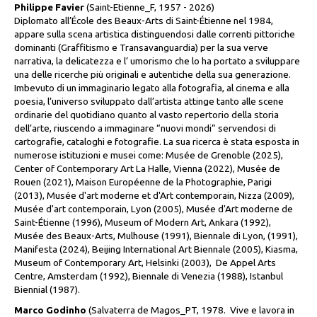
Philippe Favier
(Saint-Etienne_F, 1957 - 2026)
Diplomato all’École des Beaux-Arts di Saint-Étienne nel 1984,
appare sulla scena artistica distinguendosi dalle correnti pittoriche
dominanti (Graffitismo e Transavanguardia) per la sua verve
narrativa, la delicatezza e l’ umorismo che lo ha portato a sviluppare
una delle ricerche più originali e autentiche della sua generazione.
Imbevuto di un immaginario legato alla fotografia, al cinema e alla
poesia, l’universo sviluppato dall’artista attinge tanto alle scene
ordinarie del quotidiano quanto al vasto repertorio della storia
dell’arte, riuscendo a immaginare “nuovi mondi” servendosi di
cartografie, cataloghi e fotografie. La sua ricerca è stata esposta in
numerose istituzioni e musei come: Musée de Grenoble (2025),
Center of Contemporary Art La Halle, Vienna (2022), Musée de
Rouen (2021), Maison Européenne de la Photographie, Parigi
(2013), Musée d'art moderne et d'Art contemporain, Nizza (2009),
Musée d'art contemporain, Lyon (2005), Musée d'Art moderne de
Saint-Étienne (1996), Museum of Modern Art, Ankara (1992),
Musée des Beaux-Arts, Mulhouse (1991), Biennale di Lyon, (1991),
Manifesta (2024), Beijing International Art Biennale (2005), Kiasma,
Museum of Contemporary Art, Helsinki (2003), De Appel Arts
Centre, Amsterdam (1992), Biennale di Venezia (1988), Istanbul
Biennial (1987).
Marco Godinho
(Salvaterra de Magos_PT, 1978. Vive e lavora in