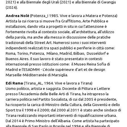
2021) e alla Biennale degli Urali (2021) e alla Biennale di Gwangju
(2024).
Andrea Nolè
(Potenza_I 1985. Vive e lavora a Matera e Potenza)
Artista la cui ricerca si muove fra Graffitismo, Arte Pubblica e
installazioni, dando vita a progetti in situ in cui l’attenzione è
fortemente rivolta al contesto sociale, all’architettura, all’utilizzo
della parola, ma anche alla messa in discussione delle pratiche
tradizionali della Street Art. Numerosi sono i suoi interventi
indipendenti realizzati tra spazi pubblici e periferie in città come:
Roma, Torino, Potenza, Milano, Madrid, Bilbao, Dusseldorf e
Buenos Aires. Il suo lavoro è stato presentato in contesti
internazionali presso istituzioni come: il Museo Reina Sofia di
Madrid e l’ESADMM - L'école supérieure d'art et de design
Marseille-Méditerranée di Marsiglia.
Edi Rama
(Tirana_AL, 1964. Vive e lavora a Tirana)
Uomo politico, artista e saggista. Docente di Pittura e Lettere
presso l’Accademia delle Belle Arti di Tirana, ha intrapreso la
carriera politica nel Partito Socialista, di cui dal 2005 è presidente,
ha ricoperto la carica di Ministro della Cultura, della Gioventù e dello
Sport tra il 1998 e il 2000; dal 2000 al 2011 è stato anche sindaco di
Tirana realizzando importanti interventi di riqualificazione urbana.
Dal 2014 è Primo Ministro dell’Albania. Come artista ha partecipato
alla Biennale di San Paolo in Brasile nel 1994 e alla Biennale di