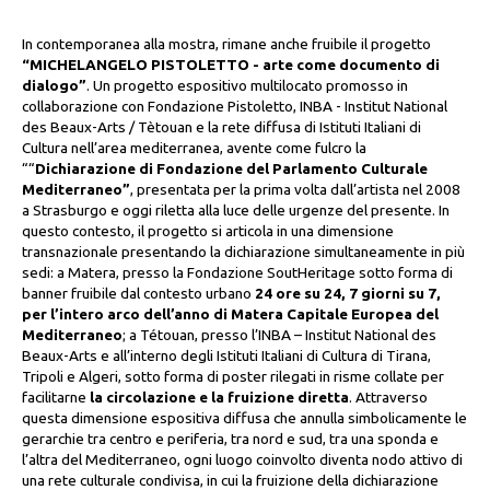
In contemporanea alla mostra, rimane anche fruibile il progetto
“
MICHELANGELO PISTOLETTO - arte come documento di
dialogo
”
. Un progetto espositivo multilocato promosso in
collaborazione con Fondazione Pistoletto, INBA - Institut National
des Beaux-Arts / Tètouan e la rete diffusa di Istituti Italiani di
Cultura nell’area mediterranea, avente come fulcro la
““
Dichiarazione di Fondazione del Parlamento Culturale
Mediterraneo”
, presentata per la prima volta dall’artista nel 2008
a Strasburgo e oggi riletta alla luce delle urgenze del presente. In
questo contesto, il progetto si articola in una dimensione
transnazionale presentando la dichiarazione simultaneamente in più
sedi: a Matera, presso la Fondazione SoutHeritage sotto forma di
banner fruibile dal contesto urbano
24 ore su 24, 7 giorni su 7,
per l’intero arco dell’anno di Matera Capitale Europea del
Mediterraneo
; a Tétouan, presso l’INBA – Institut National des
Beaux-Arts e all’interno degli Istituti Italiani di Cultura di Tirana,
Tripoli e Algeri, sotto forma di poster rilegati in risme collate per
facilitarne
la circolazione e la fruizione diretta
. Attraverso
questa dimensione espositiva diffusa che annulla simbolicamente le
gerarchie tra centro e periferia, tra nord e sud, tra una sponda e
l’altra del Mediterraneo, ogni luogo coinvolto diventa nodo attivo di
una rete culturale condivisa, in cui la fruizione della dichiarazione