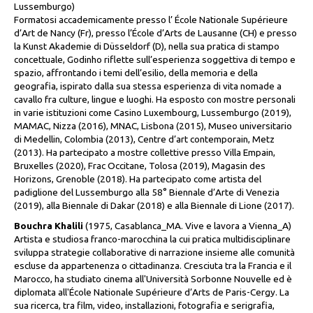
Lussemburgo)
Formatosi accademicamente presso l’ École Nationale Supérieure
d’Art de Nancy (Fr), presso l’École d’Arts de Lausanne (CH) e presso
la Kunst Akademie di Düsseldorf (D), nella sua pratica di stampo
concettuale, Godinho riflette sull’esperienza soggettiva di tempo e
spazio, affrontando i temi dell’esilio, della memoria e della
geografia, ispirato dalla sua stessa esperienza di vita nomade a
cavallo fra culture, lingue e luoghi. Ha esposto con mostre personali
in varie istituzioni come Casino Luxembourg, Lussemburgo (2019),
MAMAC, Nizza (2016), MNAC, Lisbona (2015), Museo universitario
di Medellin, Colombia (2013), Centre d’art contemporain, Metz
(2013). Ha partecipato a mostre collettive presso Villa Empain,
Bruxelles (2020), Frac Occitane, Tolosa (2019), Magasin des
Horizons, Grenoble (2018). Ha partecipato come artista del
padiglione del Lussemburgo alla 58° Biennale d’Arte di Venezia
(2019), alla Biennale di Dakar (2018) e alla Biennale di Lione (2017).
Bouchra Khalili
(1975, Casablanca_MA. Vive e lavora a Vienna_A)
Artista e studiosa franco-marocchina la cui pratica multidisciplinare
sviluppa strategie collaborative di narrazione insieme alle comunità
escluse da appartenenza o cittadinanza. Cresciuta tra la Francia e il
Marocco, ha studiato cinema all'Università Sorbonne Nouvelle ed è
diplomata all'École Nationale Supérieure d’Arts de Paris-Cergy. La
sua ricerca, tra film, video, installazioni, fotografia e serigrafia,