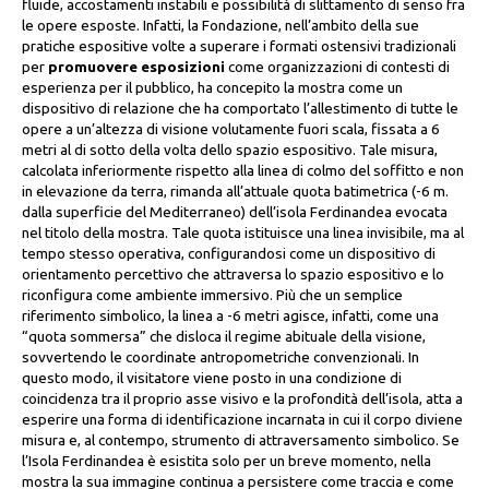
fluide, accostamenti instabili e possibilità di slittamento di senso fra
le opere esposte. Infatti, la Fondazione, nell’ambito della sue
pratiche espositive volte a superare i formati ostensivi tradizionali
per
promuovere esposizioni
come organizzazioni di contesti di
esperienza per il pubblico, ha concepito la mostra come un
dispositivo di relazione che ha comportato l’allestimento di tutte le
opere a un’altezza di visione volutamente fuori scala, fissata a 6
metri al di sotto della volta dello spazio espositivo. Tale misura,
calcolata inferiormente rispetto alla linea di colmo del soffitto e non
in elevazione da terra, rimanda all’attuale quota batimetrica (-6 m.
dalla superficie del Mediterraneo) dell’isola Ferdinandea evocata
nel titolo della mostra. Tale quota istituisce una linea invisibile, ma al
tempo stesso operativa, configurandosi come un dispositivo di
orientamento percettivo che attraversa lo spazio espositivo e lo
riconfigura come ambiente immersivo. Più che un semplice
riferimento simbolico, la linea a -6 metri agisce, infatti, come una
“quota sommersa” che disloca il regime abituale della visione,
sovvertendo le coordinate antropometriche convenzionali. In
questo modo, il visitatore viene posto in una condizione di
coincidenza tra il proprio asse visivo e la profondità dell’isola, atta a
esperire una forma di identificazione incarnata in cui il corpo diviene
misura e, al contempo, strumento di attraversamento simbolico. Se
l’Isola Ferdinandea è esistita solo per un breve momento, nella
mostra la sua immagine continua a persistere come traccia e come