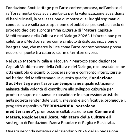
Fondazione SoutHeritage per l’arte contemporanea, nell’ambito di
rafforzamento della sua agentività per la valorizzazione sussidiaria
di beni culturali, la realizzazione di mostre quali luoghi ospitanti di
conoscenza e sulla partecipazione del pubblico, presenta un ciclo di
progetti dedicati al programma culturale di “Matera Capitale
Mediterranea della Cultura e del Dialogo 2026”. Un’occasione per
celebrare il Mediterraneo come simbolo di dialogo, inclusione e
integrazione, che mette in luce come l’arte contemporanea possa
essere un ponte tra culture, storie e territori diversi.
Nel 2026 Matera in Italia e Tètouan in Marocco sono designate
Capitali Mediterranee della Cultura e del Dialogo, riconosciute come
città-simbolo di scambio, cooperazione e confronto interculturale
nel bacino del Mediterraneo. In questo quadro,
Fondazione
SoutHeritage per l’arte contemporanea
quale istituzione
animata dalla volontà di contribuire allo sviluppo culturale per
produrre sapere espanso
e consolidare le espressioni artistiche
nella società rendendole visibili, rilevanti e significative, promuove il
progetto espositivo
“FERDINANDEA: portolano
mediterraneo”,
promosso in collaborazione con
Comune di
Matera, Regione Basilicata, Ministero della Cultura e
il
sostegno di
Fondazione Banca Popolare di Puglia e Basilicata
.
Questa seconda iniziativa del calendario 2026 della Fondazione