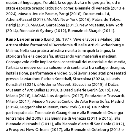
esplora il linguaggio, l’oralità, la soggettività e le geografie, ed è
stata esposta presso istituzioni come: Biennale di Venezia (2013 e
2024), Museo Jeu de Paume, Parigi (2018); Documenta 14,
Athens/Kassel (2017), MoMA, New York (2016), Palais de Tokyo,
Parigi (2015), MACBA, Barcellona (2015), New Museum, New York
(2014), Biennale di Sydney (2012), Biennale di Sharjah (2011).
Runo Lagomarsino
(Lund_SE, 1977. Vive e lavora a Malmö_SE)
Artista visivo formatosi all’Accademia di Belle Arti di Gothenburg e
Malmo. Nella sua pratica artistica rivisita temi quali la lingua, la
storiografia e la geografia, utilizzando vari materiali e medium.
Consapevole delle implicazioni concettuali dei materiali e dei media,
l’artista si muove senza soluzione di continuità tra collage, disegno,
installazione, performance e video. Suoi lavori sono stati presentati
presso: la Marabou Parken Konsthall, Stoccolma (2024), la Lunds
Konsthall (2021), il Moderna Museet, Stoccolma (2019), il Dallas
Museum of Art, Dallas (2018), la Daad Galerie Berlin (2019), PAC,
Milano (2018), LACMA, Los Angeles, (2017), Fondazione Trussardi,
Milano (2017), Museo Nacional Centro de Arte Reina Sofia, Madrid
(2014), Guggenheim Museum, New York (2014). Ha inoltre
partecipato alla Triennale di Guangzhou e alla Biennale di Gwangju
(entrambe del 2008), alla Biennale di Venezia (2011 e 2015), alla
Biennale di Istanbul (2011), alla Biennale d'arte di San Paolo (2012),
a Prospect New Orleans (2017), alla Biennale di Göteborg (2015 e