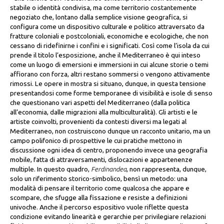
stabile o identità condivisa, ma come territorio costantemente
negoziato che, lontano dalla semplice visione geografica, si
configura come un dispositivo culturale e politico attraversato da
fratture coloniali e postcoloniali, economiche e ecologiche, che non
cessano di ridefinirne i confini e i significati. Così come l’isola da cui
prende il titolo l’esposizione, anche il Mediterraneo è qui inteso
come un luogo di emersioni e immersioni in cui alcune storie o temi
affiorano con forza, altri restano sommersi o vengono attivamente
rimossi. Le opere in mostra si situano, dunque, in questa tensione
presentandosi come forme temporanee di visibilità e isole di senso
che questionano vari aspetti del Mediterraneo (dalla politica
all’economia, dalle migrazioni alla multiculturalità). Gli artisti e le
artiste coinvolti, provenienti da contesti diversi ma legati al
Mediterraneo, non costruiscono dunque un racconto unitario, ma un
campo polifonico di prospettive le cui pratiche mettono in
discussione ogni idea di centro, proponendo invece una geografia
mobile, fatta di attraversamenti, dislocazioni e appartenenze
multiple. In questo quadro,
Ferdinandea
, non rappresenta, dunque,
solo un riferimento storico-simbolico, bensì un metodo: una
modalità di pensare il territorio come qualcosa che appare e
scompare, che sfugge alla fissazione e resiste a definizioni
univoche. Anche il percorso espositivo vuole riflette questa
condizione evitando linearità e gerarchie per privilegiare relazioni