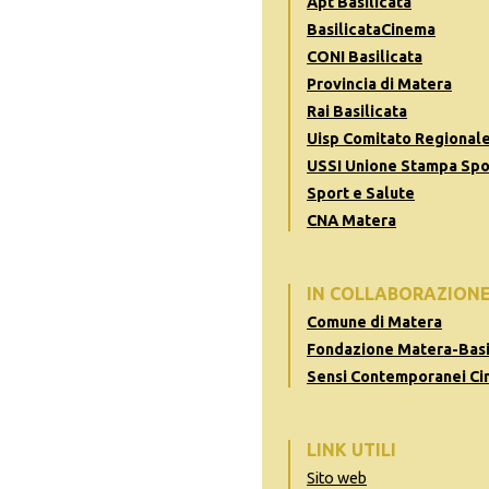
Apt Basilicata
BasilicataCinema
CONI Basilicata
Provincia di Matera
Rai Basilicata
Uisp Comitato Regionale
USSI Unione Stampa Spor
Sport e Salute
CNA Matera
IN COLLABORAZION
Comune di Matera
Fondazione Matera-Basi
Sensi Contemporanei Ci
LINK UTILI
Sito web