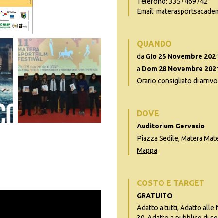
Telefono: 3357469742
Email: materasportsacad
QUANDO
da
Gio 25 Novembre 202
a
Dom 28 Novembre 202
Orario consigliato di arrivo
DOVE
Auditorium Gervasio
Piazza Sedile, Matera Mat
Mappa
COSTO E TARGET
GRATUITO
Adatto a tutti, Adatto alle 
30, Adatto a pubblico di se