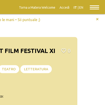
Torna a Matera Welcome
Accedi
IT
|
EN
+
e mani • Sii puntuale ;)
 FILM FESTIVAL XI
0
TEATRO
LETTERATURA
to: