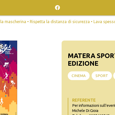
mascherina • Rispetta la distanza di sicurezza • Lava spesso l
MATERA SPORT
EDIZIONE
CINEMA
SPORT
REFERENTE
Per informazioni sull'even
Michele Di Gioia