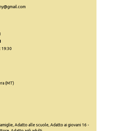
emy@gmail.com
1
1
: 19:30
era (MT)
famiglie, Adatto alle scuole, Adatto ai giovani 16 -
ttore, Adatto agli adulti