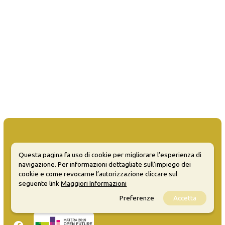
Questa pagina fa uso di cookie per migliorare l’esperienza di
MATERA WELCOME EVENTS
navigazione. Per informazioni dettagliate sull’impiego dei
cookie e come revocarne l’autorizzazione cliccare sul
Opendata
seguente link
Maggiori Informazioni
Privacy
Preferenze
Accetta
Sitemap