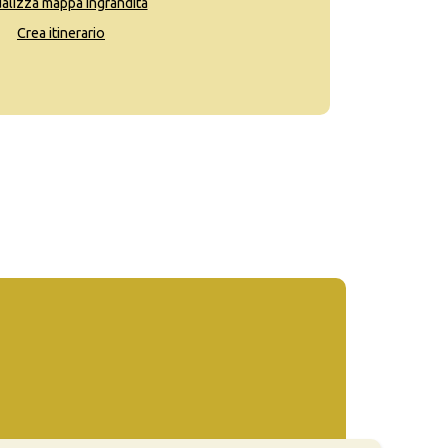
ualizza mappa ingrandita
Crea itinerario