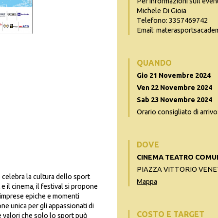
Per informazioni sull'even
Michele Di Gioia
Telefono: 3357469742
Email: materasportsacad
QUANDO
Gio 21 Novembre 2024
Ven 22 Novembre 2024
Sab 23 Novembre 2024
Orario consigliato di arrivo
DOVE
CINEMA TEATRO COMUN
PIAZZA VITTORIO VENET
 celebra la cultura dello sport
Mappa
e il cinema, il festival si propone
i, imprese epiche e momenti
ne unica per gli appassionati di
COSTO E TARGET
 valori che solo lo sport può