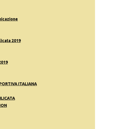
nicazione
icata 2019
2019
PORTIVA ITALIANA
ILICATA
ION