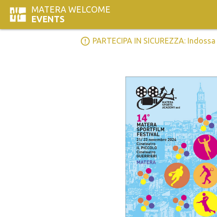
MATERA WELCOME
EVENTS
error_outline
PARTECIPA IN SICUREZZA: Indossa la 