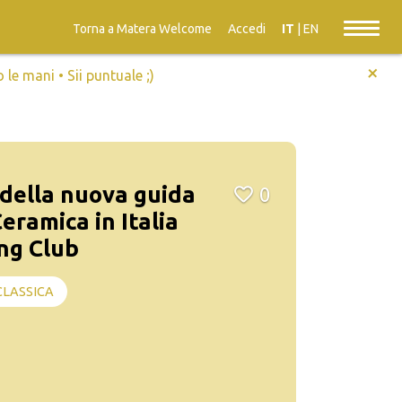
Torna a Matera Welcome
Accedi
IT
|
EN
+
e mani • Sii puntuale ;)
della nuova guida
0
Ceramica in Italia
ing Club
CLASSICA