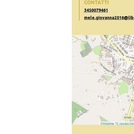
CONTATTI
3450079461
mele.giovanna2016@libe