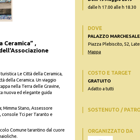
dalle h 17.00 alle h 18.30
DOVE
PALAZZO MARCHESALE,
a Ceramica” ,
Piazza Plebiscito, 52, Lat
 dell’Associazione
Mappa
COSTO E TARGET
turistica Le Città della Ceramica,
ttà della Ceramica. Un viaggio
GRATUITO
tappa nella Terra delle Gravine,
Adatto a tutti
sta nuova ed elegante guida
za; Mimma Stano, Assessore
SOSTENUTO / PATR
, console Tci per Taranto e
iccolo Comune tarantino dal cuore
ORGANIZZATO DA
maioliche.