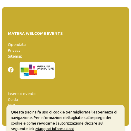
MATERA WELCOME EVENTS
Opendata
Privacy
Sitemap
Inserisci evento
Guida
FAQ
info@materaevents.it
Questa pagina fa uso di cookie per migliorare l’esperienza di
navigazione. Per informazioni dettagliate sull’impiego dei
cookie e come revocarne l’autorizzazione cliccare sul
seguente link
Maggiori Informazioni