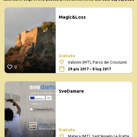
Magic&Loss
Gratuito
Valsinni (MT), Parco dei Crisciunni
0
29 giu 2017 – 8 lug 2017
SveDamare
Gratuito
Matera (MT), Sant'Angelo Le Fratte