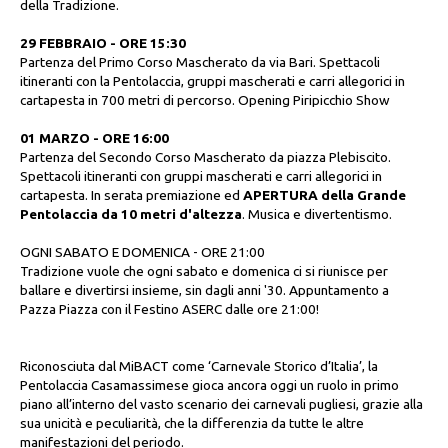
della Tradizione.
29 FEBBRAIO - ORE 15:30
Partenza del Primo Corso Mascherato da via Bari. Spettacoli
itineranti con la Pentolaccia, gruppi mascherati e carri allegorici in
cartapesta in 700 metri di percorso. Opening Piripicchio Show
01 MARZO - ORE 16:00
Partenza del Secondo Corso Mascherato da piazza Plebiscito.
Spettacoli itineranti con gruppi mascherati e carri allegorici in
cartapesta. In serata premiazione ed
APERTURA della Grande
Pentolaccia da 10 metri d'altezza
. Musica e divertentismo.
OGNI SABATO E DOMENICA - ORE 21:00
Tradizione vuole che ogni sabato e domenica ci si riunisce per
ballare e divertirsi insieme, sin dagli anni '30. Appuntamento a
Pazza Piazza con il Festino ASERC dalle ore 21:00!
Riconosciuta dal MiBACT come ‘Carnevale Storico d’Italia’, la
Pentolaccia Casamassimese gioca ancora oggi un ruolo in primo
piano all’interno del vasto scenario dei carnevali pugliesi, grazie alla
sua unicità e peculiarità, che la differenzia da tutte le altre
manifestazioni del periodo.